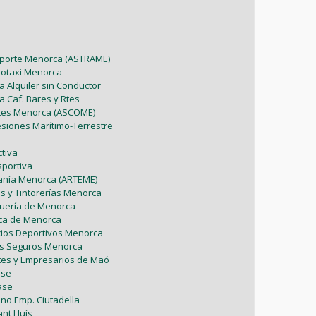
sporte Menorca (ASTRAME)
utotaxi Menorca
a Alquiler sin Conductor
a Caf. Bares y Rtes
ntes Menorca (ASCOME)
esiones Marítimo-Terrestre
tiva
sportiva
sanía Menorca (ARTEME)
as y Tintorerías Menorca
uquería de Menorca
tica de Menorca
icios Deportivos Menorca
es Seguros Menorca
tes y Empresarios de Maó
ase
ase
ono Emp. Ciutadella
nt Lluís