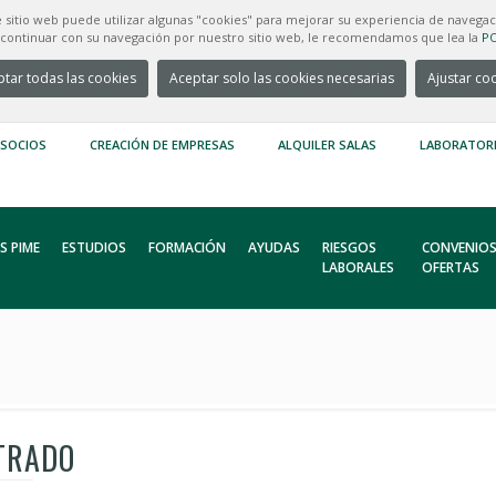
e sitio web puede utilizar algunas "cookies" para mejorar su experiencia de navegac
e continuar con su navegación por nuestro sitio web, le recomendamos que lea la
PO
tar todas las cookies
Aceptar solo las cookies necesarias
Ajustar co
 SOCIOS
CREACIÓN DE EMPRESAS
ALQUILER SALAS
LABORATOR
S PIME
ESTUDIOS
FORMACIÓN
AYUDAS
RIESGOS
CONVENIOS
LABORALES
OFERTAS
TRADO