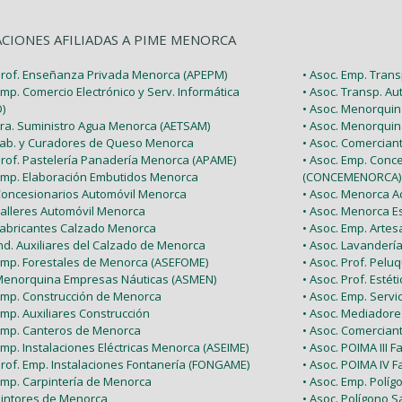
ACIONES AFILIADAS A PIME MENORCA
 Prof. Enseñanza Privada Menorca (APEPM)
• Asoc. Emp. Tran
Emp. Comercio Electrónico y Serv. Informática
• Asoc. Transp. A
)
• Asoc. Menorquin
 Tra. Suministro Agua Menorca (AETSAM)
• Asoc. Menorquin
 Fab. y Curadores de Queso Menorca
• Asoc. Comercia
 Prof. Pastelería Panadería Menorca (APAME)
• Asoc. Emp. Conc
 Emp. Elaboración Embutidos Menorca
(CONCEMENORCA)
 Concesionarios Automóvil Menorca
• Asoc. Menorca Ac
Talleres Automóvil Menorca
• Asoc. Menorca E
 Fabricantes Calzado Menorca
• Asoc. Emp. Arte
Ind. Auxiliares del Calzado de Menorca
• Asoc. Lavanderí
 Emp. Forestales de Menorca (ASEFOME)
• Asoc. Prof. Pel
 Menorquina Empresas Náuticas (ASMEN)
• Asoc. Prof. Esté
 Emp. Construcción de Menorca
• Asoc. Emp. Serv
Emp. Auxiliares Construcción
• Asoc. Mediador
 Emp. Canteros de Menorca
• Asoc. Comercian
Emp. Instalaciones Eléctricas Menorca (ASEIME)
• Asoc. POIMA III F
Prof. Emp. Instalaciones Fontanería (FONGAME)
• Asoc. POIMA IV F
 Emp. Carpintería de Menorca
• Asoc. Emp. Políg
 Pintores de Menorca
• Asoc. Polígono Sa