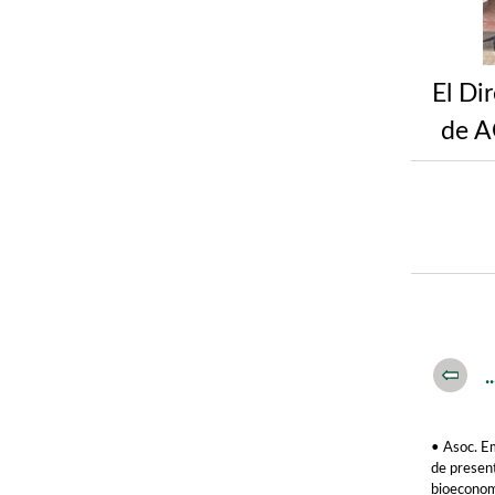
El Di
de A
.
• Asoc. E
de presen
bioeconomí