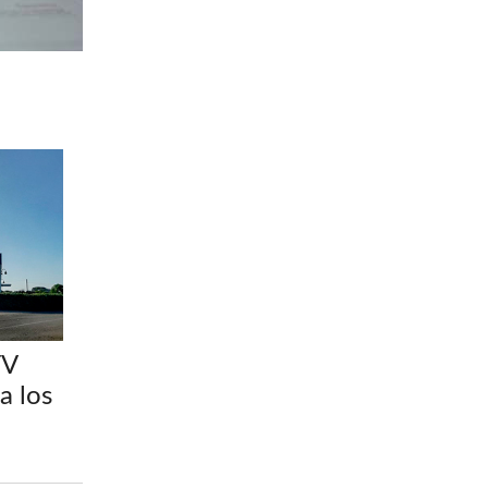
TV
a los