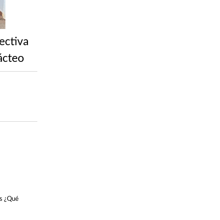
ectiva
ácteo
as ¿Qué