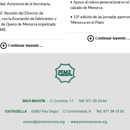
•
Apoyo al relevo generacional en el
dad. Asistencia de la Secretaria.
calzado de Menorca
 Reunión del Director de
•
10ª edición de las jornadas gastro
on la Asociación de Fabricantes y
'Menorca en el Plato'
 de Queso de Menorca organizada
AME.
MAÓ-MAHÓN
· C/ Curniola, 17
· Telf. 971 35 24 64
CIUTADELLA
· Edifici Pau Seguí · C/ Comerciants, 9
· Telf. 971 38 15 50
correo@pimemenorca.org
·
www.pimemenorca.org