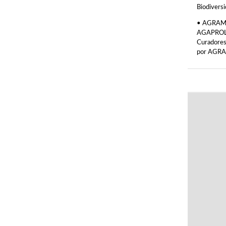
Biodiversi
• AGRAME:
AGAPROL c
Curadores
por AGR