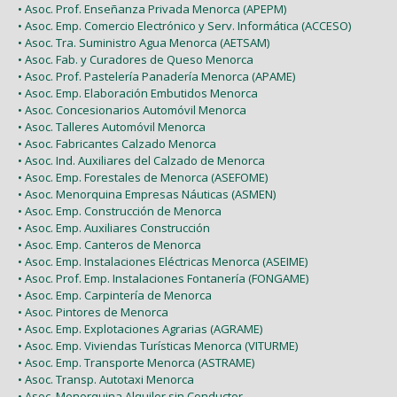
• Asoc. Prof. Enseñanza Privada Menorca (APEPM)
• Asoc. Emp. Comercio Electrónico y Serv. Informática (ACCESO)
• Asoc. Tra. Suministro Agua Menorca (AETSAM)
• Asoc. Fab. y Curadores de Queso Menorca
• Asoc. Prof. Pastelería Panadería Menorca (APAME)
• Asoc. Emp. Elaboración Embutidos Menorca
• Asoc. Concesionarios Automóvil Menorca
• Asoc. Talleres Automóvil Menorca
• Asoc. Fabricantes Calzado Menorca
• Asoc. Ind. Auxiliares del Calzado de Menorca
• Asoc. Emp. Forestales de Menorca (ASEFOME)
• Asoc. Menorquina Empresas Náuticas (ASMEN)
• Asoc. Emp. Construcción de Menorca
• Asoc. Emp. Auxiliares Construcción
• Asoc. Emp. Canteros de Menorca
• Asoc. Emp. Instalaciones Eléctricas Menorca (ASEIME)
• Asoc. Prof. Emp. Instalaciones Fontanería (FONGAME)
• Asoc. Emp. Carpintería de Menorca
• Asoc. Pintores de Menorca
• Asoc. Emp. Explotaciones Agrarias (AGRAME)
• Asoc. Emp. Viviendas Turísticas Menorca (VITURME)
• Asoc. Emp. Transporte Menorca (ASTRAME)
• Asoc. Transp. Autotaxi Menorca
• Asoc. Menorquina Alquiler sin Conductor