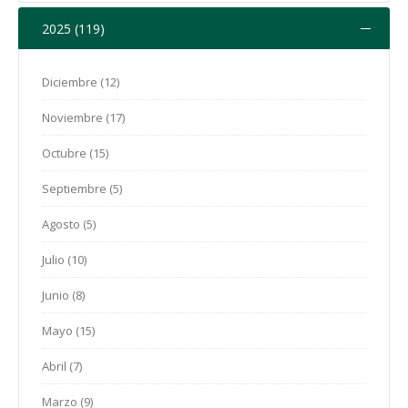
2025 (119)
Agosto (1)
Julio (11)
Diciembre (12)
Junio (7)
Noviembre (17)
Mayo (9)
Octubre (15)
Abril (13)
Septiembre (5)
Marzo (12)
Agosto (5)
Febrero (12)
Julio (10)
Enero (7)
Junio (8)
Mayo (15)
Abril (7)
Marzo (9)