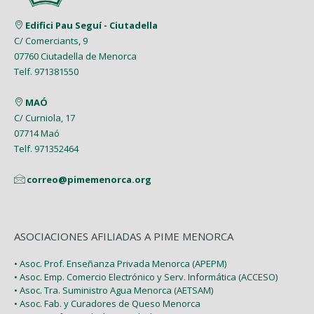
Junio (8)
Febrero (4)
Marzo (8)
Marzo (5)
Edifici Pau Seguí - Ciutadella
Mayo (7)
Enero (9)
C/ Comerciants, 9
Febrero (7)
Febrero (1)
07760 Ciutadella de Menorca
Abril (4)
Enero (1)
Telf. 971381550
Enero (2)
Marzo (9)
MAÓ
Febrero (6)
C/ Curniola, 17
07714 Maó
Enero (2)
Telf. 971352464
correo@pimemenorca.org
ASOCIACIONES AFILIADAS A PIME MENORCA
• Asoc. Prof. Enseñanza Privada Menorca (APEPM)
• Asoc. Emp. Comercio Electrónico y Serv. Informática (ACCESO)
• Asoc. Tra. Suministro Agua Menorca (AETSAM)
• Asoc. Fab. y Curadores de Queso Menorca