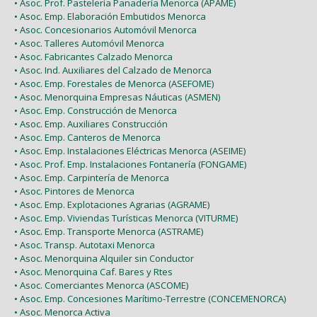
• Asoc. Prof. Pastelería Panadería Menorca (APAME)
• Asoc. Emp. Elaboración Embutidos Menorca
• Asoc. Concesionarios Automóvil Menorca
• Asoc. Talleres Automóvil Menorca
• Asoc. Fabricantes Calzado Menorca
• Asoc. Ind. Auxiliares del Calzado de Menorca
• Asoc. Emp. Forestales de Menorca (ASEFOME)
• Asoc. Menorquina Empresas Náuticas (ASMEN)
• Asoc. Emp. Construcción de Menorca
• Asoc. Emp. Auxiliares Construcción
• Asoc. Emp. Canteros de Menorca
• Asoc. Emp. Instalaciones Eléctricas Menorca (ASEIME)
• Asoc. Prof. Emp. Instalaciones Fontanería (FONGAME)
• Asoc. Emp. Carpintería de Menorca
• Asoc. Pintores de Menorca
• Asoc. Emp. Explotaciones Agrarias (AGRAME)
• Asoc. Emp. Viviendas Turísticas Menorca (VITURME)
• Asoc. Emp. Transporte Menorca (ASTRAME)
• Asoc. Transp. Autotaxi Menorca
• Asoc. Menorquina Alquiler sin Conductor
• Asoc. Menorquina Caf. Bares y Rtes
• Asoc. Comerciantes Menorca (ASCOME)
• Asoc. Emp. Concesiones Marítimo-Terrestre (CONCEMENORCA)
• Asoc. Menorca Activa