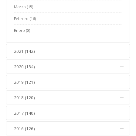
Febrero (15)
Marzo (15)
Enero (10)
Febrero (16)
Enero (8)
2021 (142)
2020 (154)
Diciembre (6)
Noviembre (16)
2019 (121)
Diciembre (8)
Octubre (9)
Noviembre (9)
2018 (120)
Diciembre (10)
Septiembre (6)
Octubre (14)
Noviembre (20)
2017 (140)
Diciembre (8)
Agosto (8)
Septiembre (7)
Octubre (14)
Noviembre (15)
Julio (6)
2016 (126)
Diciembre (6)
Agosto (6)
Septiembre (4)