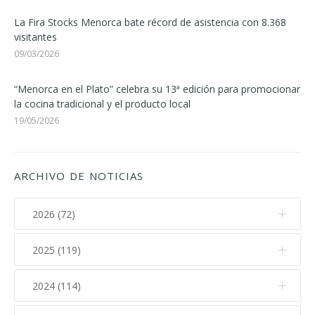
La Fira Stocks Menorca bate récord de asistencia con 8.368
visitantes
09/03/2026
“Menorca en el Plato” celebra su 13ª edición para promocionar
la cocina tradicional y el producto local
19/05/2026
ARCHIVO DE NOTICIAS
2026 (72)
2025 (119)
Agosto (1)
Julio (11)
2024 (114)
Diciembre (12)
Junio (7)