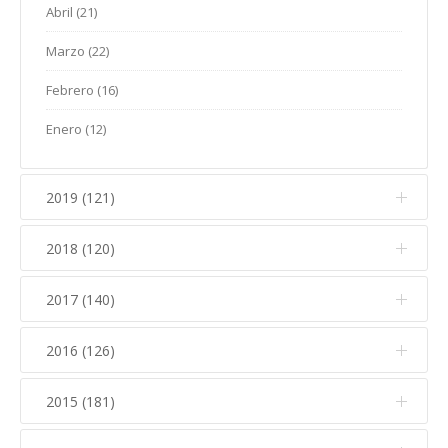
Marzo (25)
Abril (21)
Enero (8)
Febrero (13)
Marzo (22)
Enero (13)
Febrero (16)
Enero (12)
2019 (121)
2018 (120)
Diciembre (10)
Noviembre (20)
2017 (140)
Diciembre (8)
Octubre (14)
Noviembre (15)
2016 (126)
Diciembre (6)
Septiembre (4)
Octubre (16)
Noviembre (11)
2015 (181)
Diciembre (7)
Agosto (4)
Septiembre (4)
Octubre (19)