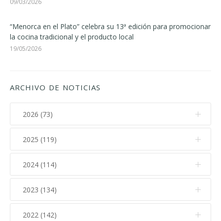
09/03/2026
“Menorca en el Plato” celebra su 13ª edición para promocionar
la cocina tradicional y el producto local
19/05/2026
ARCHIVO DE NOTICIAS
2026 (73)
2025 (119)
Agosto (2)
Julio (11)
2024 (114)
Diciembre (12)
Junio (7)
Noviembre (17)
2023 (134)
Diciembre (10)
Mayo (9)
Octubre (15)
Noviembre (14)
2022 (142)
Diciembre (11)
Abril (13)