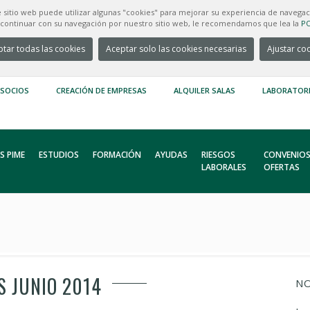
e sitio web puede utilizar algunas "cookies" para mejorar su experiencia de navegac
e continuar con su navegación por nuestro sitio web, le recomendamos que lea la
PO
tar todas las cookies
Aceptar solo las cookies necesarias
Ajustar co
 SOCIOS
CREACIÓN DE EMPRESAS
ALQUILER SALAS
LABORATOR
S PIME
ESTUDIOS
FORMACIÓN
AYUDAS
RIESGOS
CONVENIOS
LABORALES
OFERTAS
S JUNIO 2014
NO