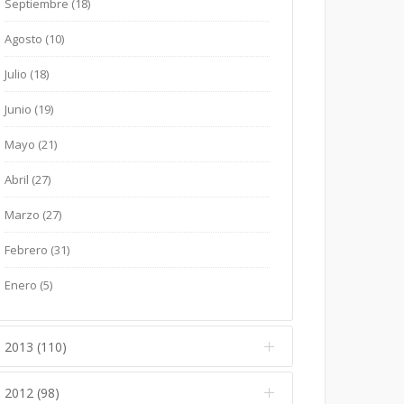
Septiembre (18)
Mayo (15)
Enero (12)
Junio (7)
Febrero (14)
Julio (12)
Marzo (11)
Agosto (10)
Abril (14)
Mayo (15)
Enero (2)
Junio (10)
Febrero (16)
Julio (18)
Marzo (22)
Abril (14)
Mayo (15)
Enero (5)
Junio (19)
Febrero (16)
Marzo (11)
Abril (19)
Mayo (21)
Enero (14)
Febrero (16)
Marzo (19)
Abril (27)
Enero (8)
Febrero (25)
Marzo (27)
Enero (13)
Febrero (31)
Enero (5)
2013 (110)
2012 (98)
Diciembre (21)