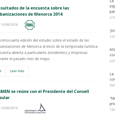
La 
ex
sultados de la encuesta sobre las
par
rbanizaciones de Menorca 2014
27/
13/06/2014
'Jo
10/
cimocuarta edición del estudio sobre el estado de las
banizaciones de Menorca al inicio de la temporada turística.
ASC
cuesta abierta a particulares (residentes) y empresas
com
rante el pasado mes de mayo.
20/
Leer más
La 
con
09/
MEN se reúne con el Presidente del Consell
sular
“Me
pro
12/06/2014
19/