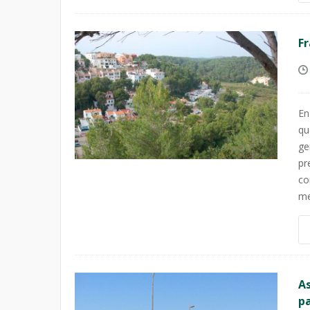
Fr
En
qu
ge
pr
co
me
As
pa