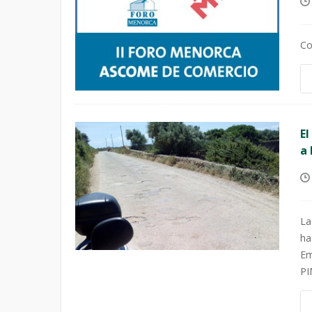
Co
El
a 
La
ha
Em
PI