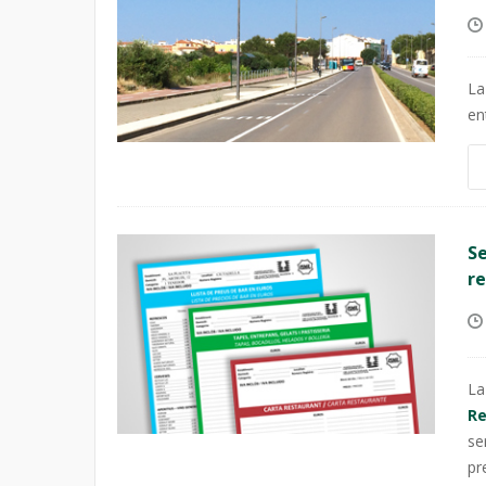
La
en
Se
re
L
Re
se
pr