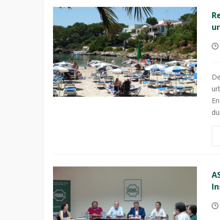
Re
u
De
ur
En
du
AS
In