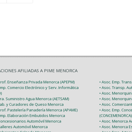
ACIONES AFILIADAS A PIME MENORCA
 Prof. Enseñanza Privada Menorca (APEPM)
• Asoc. Emp. Tran
Emp. Comercio Electrónico y Serv. Informática
• Asoc. Transp. A
)
• Asoc. Menorquin
 Tra. Suministro Agua Menorca (AETSAM)
• Asoc. Menorquin
 Fab. y Curadores de Queso Menorca
• Asoc. Comercia
 Prof. Pastelería Panadería Menorca (APAME)
• Asoc. Emp. Conc
 Emp. Elaboración Embutidos Menorca
(CONCEMENORCA)
 Concesionarios Automóvil Menorca
• Asoc. Menorca Ac
Talleres Automóvil Menorca
• Asoc. Menorca E