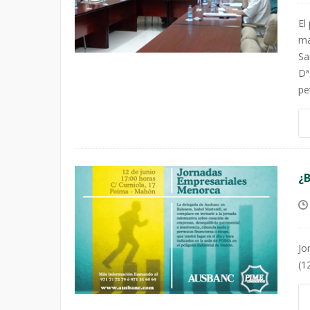
El
ma
Sa
Dª
pe
¿B
Jo
(1