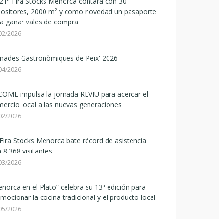
21ª Fira Stocks Menorca contará con 30
positores, 2000 m² y como novedad un pasaporte
a ganar vales de compra
02/2026
rnades Gastronòmiques de Peix' 2026
04/2026
OME impulsa la jornada REVIU para acercar el
ercio local a las nuevas generaciones
02/2026
Fira Stocks Menorca bate récord de asistencia
 8.368 visitantes
03/2026
norca en el Plato” celebra su 13ª edición para
mocionar la cocina tradicional y el producto local
05/2026