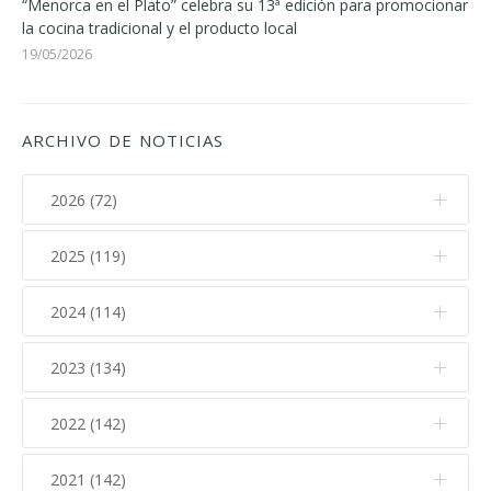
“Menorca en el Plato” celebra su 13ª edición para promocionar
la cocina tradicional y el producto local
19/05/2026
ARCHIVO DE NOTICIAS
2026 (72)
2025 (119)
Agosto (1)
Julio (11)
2024 (114)
Diciembre (12)
Junio (7)
Noviembre (17)
2023 (134)
Diciembre (10)
Mayo (9)
Octubre (15)
Noviembre (14)
2022 (142)
Diciembre (11)
Abril (13)
Septiembre (5)
Octubre (16)
Noviembre (12)
Marzo (12)
2021 (142)
Diciembre (15)