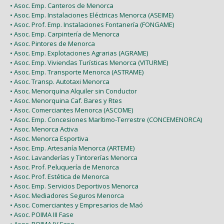
• Asoc. Emp. Canteros de Menorca
• Asoc. Emp. Instalaciones Eléctricas Menorca (ASEIME)
• Asoc. Prof. Emp. Instalaciones Fontanería (FONGAME)
• Asoc. Emp. Carpintería de Menorca
• Asoc. Pintores de Menorca
• Asoc. Emp. Explotaciones Agrarias (AGRAME)
• Asoc. Emp. Viviendas Turísticas Menorca (VITURME)
• Asoc. Emp. Transporte Menorca (ASTRAME)
• Asoc. Transp. Autotaxi Menorca
• Asoc. Menorquina Alquiler sin Conductor
• Asoc. Menorquina Caf. Bares y Rtes
• Asoc. Comerciantes Menorca (ASCOME)
• Asoc. Emp. Concesiones Marítimo-Terrestre (CONCEMENORCA)
• Asoc. Menorca Activa
• Asoc. Menorca Esportiva
• Asoc. Emp. Artesanía Menorca (ARTEME)
• Asoc. Lavanderías y Tintorerías Menorca
• Asoc. Prof. Peluquería de Menorca
• Asoc. Prof. Estética de Menorca
• Asoc. Emp. Servicios Deportivos Menorca
• Asoc. Mediadores Seguros Menorca
• Asoc. Comerciantes y Empresarios de Maó
• Asoc. POIMA III Fase
• Asoc. POIMA IV Fase