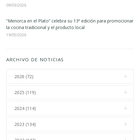
09/03/2026
“Menorca en el Plato” celebra su 13ª edición para promocionar
la cocina tradicional y el producto local
19/05/2026
ARCHIVO DE NOTICIAS
2026 (72)
2025 (119)
Agosto (1)
Julio (11)
2024 (114)
Diciembre (12)
Junio (7)
Noviembre (17)
2023 (134)
Diciembre (10)
Mayo (9)
Octubre (15)
Noviembre (14)