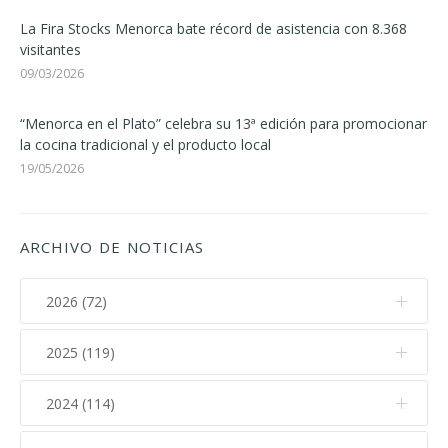
La Fira Stocks Menorca bate récord de asistencia con 8.368
visitantes
09/03/2026
“Menorca en el Plato” celebra su 13ª edición para promocionar
la cocina tradicional y el producto local
19/05/2026
ARCHIVO DE NOTICIAS
2026 (72)
2025 (119)
Agosto (1)
Julio (11)
2024 (114)
Diciembre (12)
Junio (7)