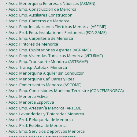
• Asoc. Menorquina Empresas Náuticas (ASMEN)
• Asoc. Emp. Construcción de Menorca
• Asoc. Emp. Auxiliares Construcción
• Asoc. Emp. Canteros de Menorca
• Asoc. Emp. Instalaciones Eléctricas Menorca (ASEIME)
• Asoc. Prof. Emp. Instalaciones Fontanería (FONGAME)
• Asoc. Emp. Carpintería de Menorca
• Asoc. Pintores de Menorca
• Asoc. Emp. Explotaciones Agrarias (AGRAME)
• Asoc. Emp. Viviendas Turísticas Menorca (VITURME)
• Asoc. Emp. Transporte Menorca (ASTRAME)
• Asoc. Transp. Autotaxi Menorca
• Asoc. Menorquina Alquiler sin Conductor
• Asoc. Menorquina Caf. Bares y Rtes
• Asoc. Comerciantes Menorca (ASCOME)
• Asoc. Emp. Concesiones Marítimo-Terrestre (CONCEMENORCA)
• Asoc. Menorca Activa
• Asoc. Menorca Esportiva
• Asoc. Emp. Artesanía Menorca (ARTEME)
• Asoc. Lavanderías y Tintorerías Menorca
• Asoc. Prof. Peluquería de Menorca
• Asoc. Prof. Estética de Menorca
• Asoc. Emp. Servicios Deportivos Menorca
• Asoc. Mediadores Seguros Menorca