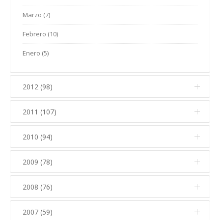
Enero (13)
Febrero (31)
Marzo (7)
Enero (5)
Febrero (10)
Enero (5)
2012 (98)
2011 (107)
Diciembre (14)
Noviembre (15)
2010 (94)
Diciembre (14)
Octubre (9)
Noviembre (18)
2009 (78)
Diciembre (13)
Septiembre (8)
Octubre (10)
Noviembre (10)
2008 (76)
Diciembre (6)
Agosto (1)
Septiembre (11)
Octubre (8)
Noviembre (13)
Julio (4)
2007 (59)
Diciembre (10)
Agosto (3)