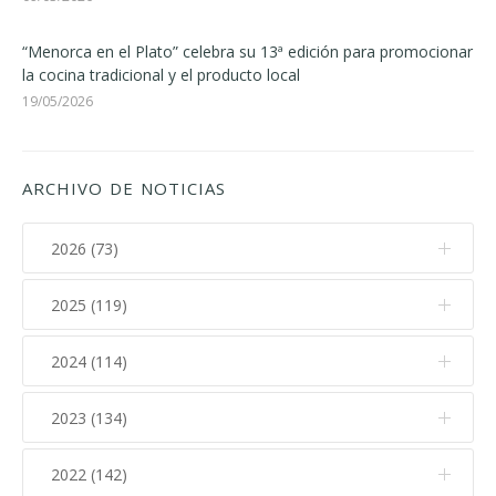
“Menorca en el Plato” celebra su 13ª edición para promocionar
la cocina tradicional y el producto local
19/05/2026
ARCHIVO DE NOTICIAS
2026 (73)
2025 (119)
Agosto (2)
Julio (11)
2024 (114)
Diciembre (12)
Junio (7)
Noviembre (17)
2023 (134)
Diciembre (10)
Mayo (9)
Octubre (15)
Noviembre (14)
2022 (142)
Diciembre (11)
Abril (13)