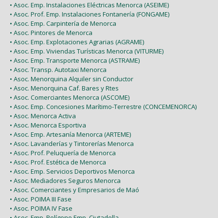
• Asoc. Emp. Instalaciones Eléctricas Menorca (ASEIME)
• Asoc. Prof. Emp. Instalaciones Fontanería (FONGAME)
• Asoc. Emp. Carpintería de Menorca
• Asoc. Pintores de Menorca
• Asoc. Emp. Explotaciones Agrarias (AGRAME)
• Asoc. Emp. Viviendas Turísticas Menorca (VITURME)
• Asoc. Emp. Transporte Menorca (ASTRAME)
• Asoc. Transp. Autotaxi Menorca
• Asoc. Menorquina Alquiler sin Conductor
• Asoc. Menorquina Caf. Bares y Rtes
• Asoc. Comerciantes Menorca (ASCOME)
• Asoc. Emp. Concesiones Marítimo-Terrestre (CONCEMENORCA)
• Asoc. Menorca Activa
• Asoc. Menorca Esportiva
• Asoc. Emp. Artesanía Menorca (ARTEME)
• Asoc. Lavanderías y Tintorerías Menorca
• Asoc. Prof. Peluquería de Menorca
• Asoc. Prof. Estética de Menorca
• Asoc. Emp. Servicios Deportivos Menorca
• Asoc. Mediadores Seguros Menorca
• Asoc. Comerciantes y Empresarios de Maó
• Asoc. POIMA III Fase
• Asoc. POIMA IV Fase
• Asoc. Emp. Polígono Emp. Ciutadella