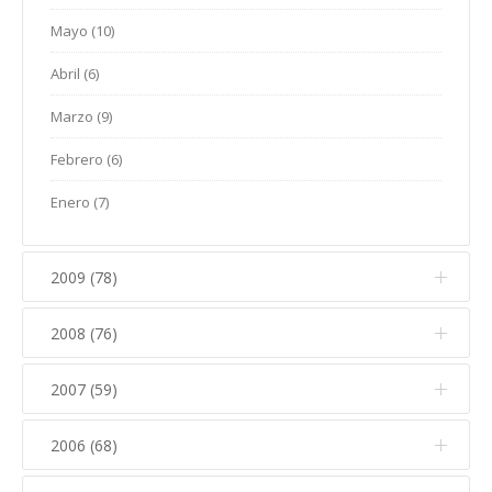
Marzo (10)
Abril (6)
Mayo (10)
Enero (5)
Febrero (10)
Marzo (9)
Abril (6)
Enero (2)
Febrero (4)
Marzo (9)
Enero (8)
Febrero (6)
Enero (7)
2009 (78)
2008 (76)
Diciembre (6)
Noviembre (13)
2007 (59)
Diciembre (10)
Octubre (8)
Noviembre (8)
2006 (68)
Diciembre (7)
Septiembre (8)
Octubre (12)