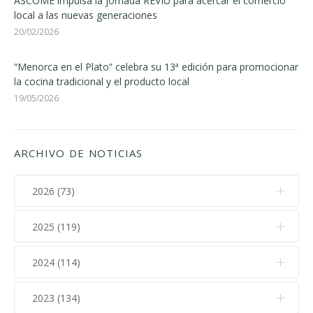
ASCOME impulsa la jornada REVIU para acercar el comercio
local a las nuevas generaciones
20/02/2026
“Menorca en el Plato” celebra su 13ª edición para promocionar
la cocina tradicional y el producto local
19/05/2026
ARCHIVO DE NOTICIAS
2026 (73)
2025 (119)
Agosto (2)
Julio (11)
2024 (114)
Diciembre (12)
Junio (7)
Noviembre (17)
2023 (134)
Diciembre (10)