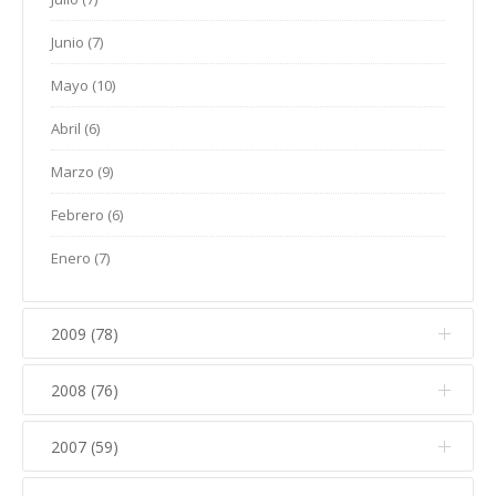
Marzo (7)
Abril (11)
Mayo (10)
Enero (5)
Junio (7)
Febrero (10)
Marzo (10)
Abril (6)
Mayo (10)
Enero (5)
Febrero (10)
Marzo (9)
Abril (6)
Enero (2)
Febrero (4)
Marzo (9)
Enero (8)
Febrero (6)
Enero (7)
2009 (78)
2008 (76)
Diciembre (6)
Noviembre (13)
2007 (59)
Diciembre (10)
Octubre (8)