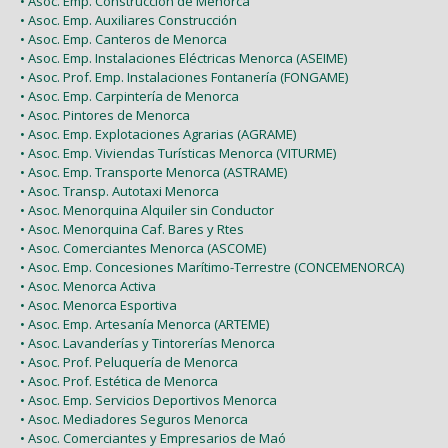
• Asoc. Emp. Construcción de Menorca
• Asoc. Emp. Auxiliares Construcción
• Asoc. Emp. Canteros de Menorca
• Asoc. Emp. Instalaciones Eléctricas Menorca (ASEIME)
• Asoc. Prof. Emp. Instalaciones Fontanería (FONGAME)
• Asoc. Emp. Carpintería de Menorca
• Asoc. Pintores de Menorca
• Asoc. Emp. Explotaciones Agrarias (AGRAME)
• Asoc. Emp. Viviendas Turísticas Menorca (VITURME)
• Asoc. Emp. Transporte Menorca (ASTRAME)
• Asoc. Transp. Autotaxi Menorca
• Asoc. Menorquina Alquiler sin Conductor
• Asoc. Menorquina Caf. Bares y Rtes
• Asoc. Comerciantes Menorca (ASCOME)
• Asoc. Emp. Concesiones Marítimo-Terrestre (CONCEMENORCA)
• Asoc. Menorca Activa
• Asoc. Menorca Esportiva
• Asoc. Emp. Artesanía Menorca (ARTEME)
• Asoc. Lavanderías y Tintorerías Menorca
• Asoc. Prof. Peluquería de Menorca
• Asoc. Prof. Estética de Menorca
• Asoc. Emp. Servicios Deportivos Menorca
• Asoc. Mediadores Seguros Menorca
• Asoc. Comerciantes y Empresarios de Maó