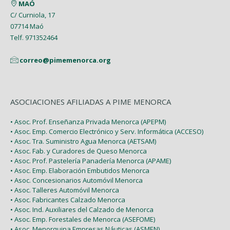
MAÓ
Febrero (6)
C/ Curniola, 17
07714 Maó
Enero (2)
Telf. 971352464
correo@pimemenorca.org
ASOCIACIONES AFILIADAS A PIME MENORCA
• Asoc. Prof. Enseñanza Privada Menorca (APEPM)
• Asoc. Emp. Comercio Electrónico y Serv. Informática (ACCESO)
• Asoc. Tra. Suministro Agua Menorca (AETSAM)
• Asoc. Fab. y Curadores de Queso Menorca
• Asoc. Prof. Pastelería Panadería Menorca (APAME)
• Asoc. Emp. Elaboración Embutidos Menorca
• Asoc. Concesionarios Automóvil Menorca
• Asoc. Talleres Automóvil Menorca
• Asoc. Fabricantes Calzado Menorca
• Asoc. Ind. Auxiliares del Calzado de Menorca
• Asoc. Emp. Forestales de Menorca (ASEFOME)
• Asoc. Menorquina Empresas Náuticas (ASMEN)