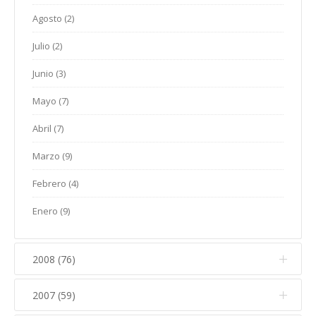
Junio (10)
Febrero (31)
Julio (7)
Marzo (7)
Agosto (2)
Abril (11)
Mayo (10)
Enero (5)
Junio (7)
Febrero (10)
Julio (2)
Marzo (10)
Abril (6)
Mayo (10)
Enero (5)
Junio (3)
Febrero (10)
Marzo (9)
Abril (6)
Mayo (7)
Enero (2)
Febrero (4)
Marzo (9)
Abril (7)
Enero (8)
Febrero (6)
Marzo (9)
Enero (7)
Febrero (4)
Enero (9)
2008 (76)
2007 (59)
Diciembre (10)