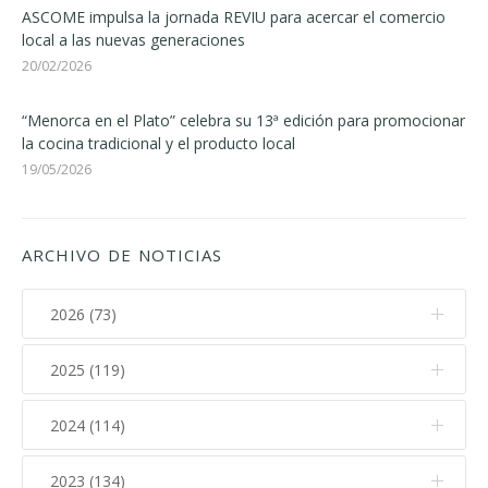
ASCOME impulsa la jornada REVIU para acercar el comercio
local a las nuevas generaciones
20/02/2026
“Menorca en el Plato” celebra su 13ª edición para promocionar
la cocina tradicional y el producto local
19/05/2026
ARCHIVO DE NOTICIAS
2026 (73)
2025 (119)
Agosto (2)
Julio (11)
2024 (114)
Diciembre (12)
Junio (7)
Noviembre (17)
2023 (134)