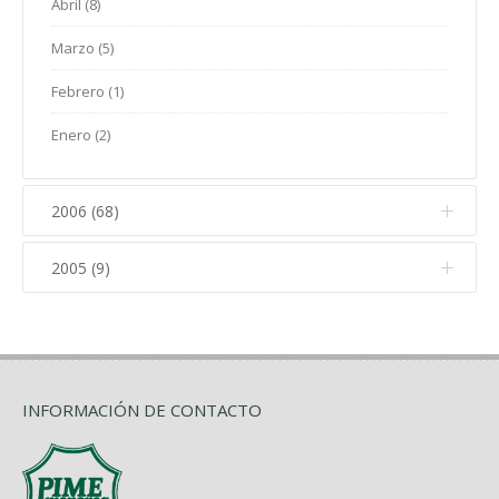
Abril (8)
Enero (7)
Febrero (4)
Marzo (8)
Marzo (5)
Enero (9)
Febrero (7)
Febrero (1)
Enero (1)
Enero (2)
2006 (68)
2005 (9)
Diciembre (6)
Noviembre (4)
Diciembre (5)
Octubre (12)
Noviembre (4)
Septiembre (3)
INFORMACIÓN DE CONTACTO
Agosto (5)
Julio (2)