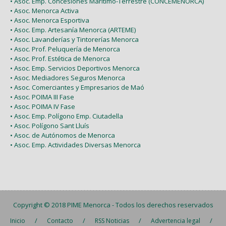
• Asoc. Emp. Concesiones Marítimo-Terrestre (CONCEMENORCA)
• Asoc. Menorca Activa
• Asoc. Menorca Esportiva
• Asoc. Emp. Artesanía Menorca (ARTEME)
• Asoc. Lavanderías y Tintorerías Menorca
• Asoc. Prof. Peluquería de Menorca
• Asoc. Prof. Estética de Menorca
• Asoc. Emp. Servicios Deportivos Menorca
• Asoc. Mediadores Seguros Menorca
• Asoc. Comerciantes y Empresarios de Maó
• Asoc. POIMA III Fase
• Asoc. POIMA IV Fase
• Asoc. Emp. Polígono Emp. Ciutadella
• Asoc. Polígono Sant Lluís
• Asoc. de Autónomos de Menorca
• Asoc. Emp. Actividades Diversas Menorca
Copyright © 2018
PIME Menorca
- Todos los derechos reservados
/
/
/
/
Inicio
Contacto
RSS Noticias
Advertencia legal