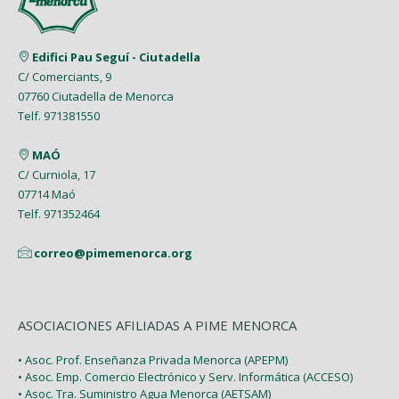
Junio (8)
Edifici Pau Seguí - Ciutadella
Mayo (7)
C/ Comerciants, 9
07760 Ciutadella de Menorca
Abril (4)
Telf. 971381550
Marzo (9)
MAÓ
Febrero (6)
C/ Curniola, 17
07714 Maó
Enero (2)
Telf. 971352464
correo@pimemenorca.org
ASOCIACIONES AFILIADAS A PIME MENORCA
• Asoc. Prof. Enseñanza Privada Menorca (APEPM)
• Asoc. Emp. Comercio Electrónico y Serv. Informática (ACCESO)
• Asoc. Tra. Suministro Agua Menorca (AETSAM)