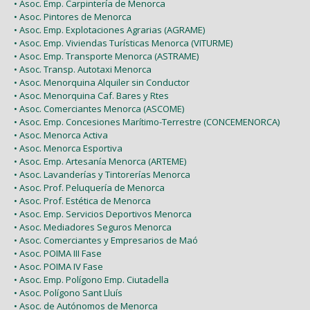
• Asoc. Emp. Carpintería de Menorca
• Asoc. Pintores de Menorca
• Asoc. Emp. Explotaciones Agrarias (AGRAME)
• Asoc. Emp. Viviendas Turísticas Menorca (VITURME)
• Asoc. Emp. Transporte Menorca (ASTRAME)
• Asoc. Transp. Autotaxi Menorca
• Asoc. Menorquina Alquiler sin Conductor
• Asoc. Menorquina Caf. Bares y Rtes
• Asoc. Comerciantes Menorca (ASCOME)
• Asoc. Emp. Concesiones Marítimo-Terrestre (CONCEMENORCA)
• Asoc. Menorca Activa
• Asoc. Menorca Esportiva
• Asoc. Emp. Artesanía Menorca (ARTEME)
• Asoc. Lavanderías y Tintorerías Menorca
• Asoc. Prof. Peluquería de Menorca
• Asoc. Prof. Estética de Menorca
• Asoc. Emp. Servicios Deportivos Menorca
• Asoc. Mediadores Seguros Menorca
• Asoc. Comerciantes y Empresarios de Maó
• Asoc. POIMA III Fase
• Asoc. POIMA IV Fase
• Asoc. Emp. Polígono Emp. Ciutadella
• Asoc. Polígono Sant Lluís
• Asoc. de Autónomos de Menorca