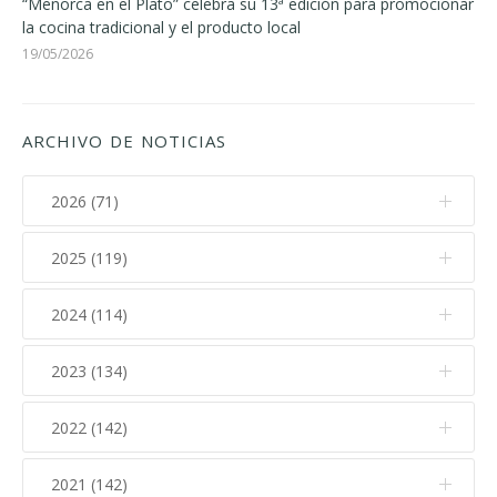
“Menorca en el Plato” celebra su 13ª edición para promocionar
la cocina tradicional y el producto local
19/05/2026
ARCHIVO DE NOTICIAS
2026 (71)
2025 (119)
Julio (11)
Junio (7)
2024 (114)
Diciembre (12)
Mayo (9)
Noviembre (17)
2023 (134)
Diciembre (10)
Abril (13)
Octubre (15)
Noviembre (14)
2022 (142)
Diciembre (11)
Marzo (12)
Septiembre (5)
Octubre (16)
Noviembre (12)
Febrero (12)
2021 (142)
Diciembre (15)
Agosto (5)