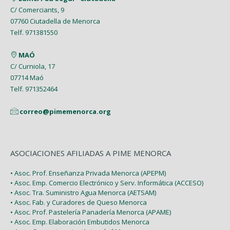
Mayo (7)
Enero (9)
C/ Comerciants, 9
Febrero (7)
Febrero (1)
07760 Ciutadella de Menorca
Abril (4)
Enero (1)
Telf. 971381550
Enero (2)
Marzo (9)
MAÓ
Febrero (6)
C/ Curniola, 17
07714 Maó
Enero (2)
Telf. 971352464
correo@pimemenorca.org
ASOCIACIONES AFILIADAS A PIME MENORCA
• Asoc. Prof. Enseñanza Privada Menorca (APEPM)
• Asoc. Emp. Comercio Electrónico y Serv. Informática (ACCESO)
• Asoc. Tra. Suministro Agua Menorca (AETSAM)
• Asoc. Fab. y Curadores de Queso Menorca
• Asoc. Prof. Pastelería Panadería Menorca (APAME)
• Asoc. Emp. Elaboración Embutidos Menorca