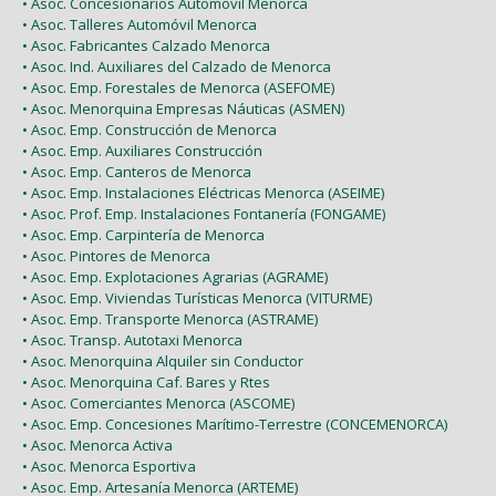
• Asoc. Concesionarios Automóvil Menorca
• Asoc. Talleres Automóvil Menorca
• Asoc. Fabricantes Calzado Menorca
• Asoc. Ind. Auxiliares del Calzado de Menorca
• Asoc. Emp. Forestales de Menorca (ASEFOME)
• Asoc. Menorquina Empresas Náuticas (ASMEN)
• Asoc. Emp. Construcción de Menorca
• Asoc. Emp. Auxiliares Construcción
• Asoc. Emp. Canteros de Menorca
• Asoc. Emp. Instalaciones Eléctricas Menorca (ASEIME)
• Asoc. Prof. Emp. Instalaciones Fontanería (FONGAME)
• Asoc. Emp. Carpintería de Menorca
• Asoc. Pintores de Menorca
• Asoc. Emp. Explotaciones Agrarias (AGRAME)
• Asoc. Emp. Viviendas Turísticas Menorca (VITURME)
• Asoc. Emp. Transporte Menorca (ASTRAME)
• Asoc. Transp. Autotaxi Menorca
• Asoc. Menorquina Alquiler sin Conductor
• Asoc. Menorquina Caf. Bares y Rtes
• Asoc. Comerciantes Menorca (ASCOME)
• Asoc. Emp. Concesiones Marítimo-Terrestre (CONCEMENORCA)
• Asoc. Menorca Activa
• Asoc. Menorca Esportiva
• Asoc. Emp. Artesanía Menorca (ARTEME)