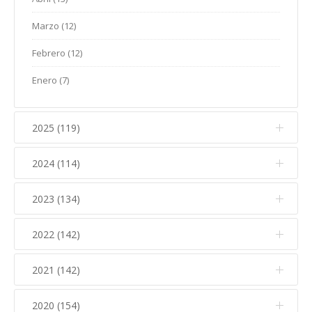
Marzo (12)
Febrero (12)
Enero (7)
2025 (119)
2024 (114)
Diciembre (12)
Noviembre (17)
2023 (134)
Diciembre (10)
Octubre (15)
Noviembre (14)
2022 (142)
Diciembre (11)
Septiembre (5)
Octubre (16)
Noviembre (12)
2021 (142)
Diciembre (15)
Agosto (5)
Septiembre (7)
Octubre (17)
Noviembre (15)
Julio (10)
2020 (154)
Diciembre (6)