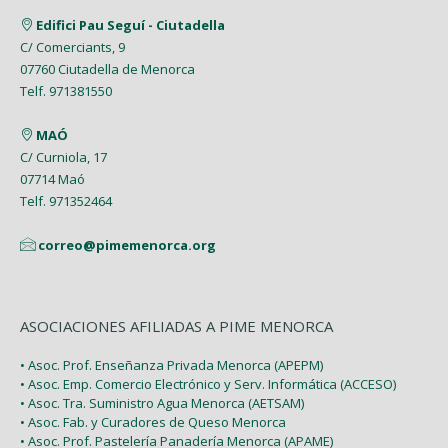
Marzo (8)
Marzo (5)
Edifici Pau Seguí - Ciutadella
Mayo (7)
Enero (9)
C/ Comerciants, 9
Febrero (7)
Febrero (1)
07760 Ciutadella de Menorca
Abril (4)
Enero (1)
Telf. 971381550
Enero (2)
Marzo (9)
MAÓ
Febrero (6)
C/ Curniola, 17
07714 Maó
Enero (2)
Telf. 971352464
correo@pimemenorca.org
ASOCIACIONES AFILIADAS A PIME MENORCA
• Asoc. Prof. Enseñanza Privada Menorca (APEPM)
• Asoc. Emp. Comercio Electrónico y Serv. Informática (ACCESO)
• Asoc. Tra. Suministro Agua Menorca (AETSAM)
• Asoc. Fab. y Curadores de Queso Menorca
• Asoc. Prof. Pastelería Panadería Menorca (APAME)