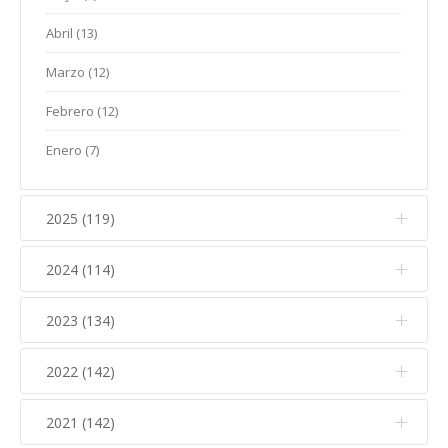
Abril (13)
Marzo (12)
Febrero (12)
Enero (7)
2025 (119)
2024 (114)
Diciembre (12)
Noviembre (17)
2023 (134)
Diciembre (10)
Octubre (15)
Noviembre (14)
2022 (142)
Diciembre (11)
Septiembre (5)
Octubre (16)
Noviembre (12)
2021 (142)
Diciembre (15)
Agosto (5)
Septiembre (7)