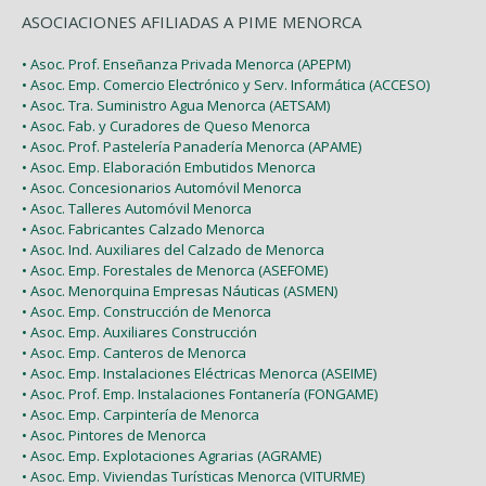
ASOCIACIONES AFILIADAS A PIME MENORCA
• Asoc. Prof. Enseñanza Privada Menorca (APEPM)
• Asoc. Emp. Comercio Electrónico y Serv. Informática (ACCESO)
• Asoc. Tra. Suministro Agua Menorca (AETSAM)
• Asoc. Fab. y Curadores de Queso Menorca
• Asoc. Prof. Pastelería Panadería Menorca (APAME)
• Asoc. Emp. Elaboración Embutidos Menorca
• Asoc. Concesionarios Automóvil Menorca
• Asoc. Talleres Automóvil Menorca
• Asoc. Fabricantes Calzado Menorca
• Asoc. Ind. Auxiliares del Calzado de Menorca
• Asoc. Emp. Forestales de Menorca (ASEFOME)
• Asoc. Menorquina Empresas Náuticas (ASMEN)
• Asoc. Emp. Construcción de Menorca
• Asoc. Emp. Auxiliares Construcción
• Asoc. Emp. Canteros de Menorca
• Asoc. Emp. Instalaciones Eléctricas Menorca (ASEIME)
• Asoc. Prof. Emp. Instalaciones Fontanería (FONGAME)
• Asoc. Emp. Carpintería de Menorca
• Asoc. Pintores de Menorca
• Asoc. Emp. Explotaciones Agrarias (AGRAME)
• Asoc. Emp. Viviendas Turísticas Menorca (VITURME)