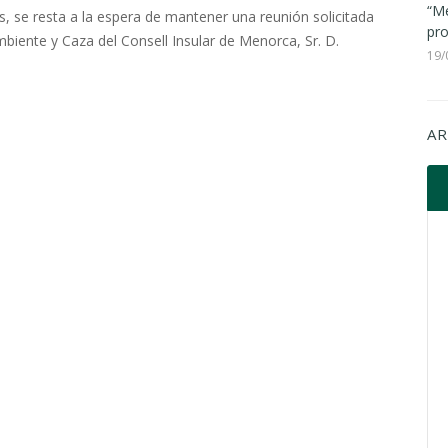
“Me
s, se resta a la espera de mantener una reunión solicitada
pro
biente y Caza del Consell Insular de Menorca, Sr. D.
19/
AR