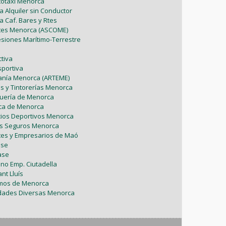
utotaxi Menorca
Mayo (5)
Febrero (6)
Julio (2)
a Alquiler sin Conductor
Marzo (9)
Abril (6)
a Caf. Bares y Rtes
Abril (8)
Enero (7)
Junio (8)
ntes Menorca (ASCOME)
Febrero (4)
Marzo (8)
esiones Marítimo-Terrestre
Marzo (5)
Mayo (7)
Enero (9)
Febrero (7)
tiva
Febrero (1)
sportiva
Abril (4)
Enero (1)
sanía Menorca (ARTEME)
Enero (2)
as y Tintorerías Menorca
Marzo (9)
uquería de Menorca
tica de Menorca
Febrero (6)
icios Deportivos Menorca
es Seguros Menorca
Enero (2)
tes y Empresarios de Maó
ase
ase
ono Emp. Ciutadella
nt Lluís
omos de Menorca
vidades Diversas Menorca