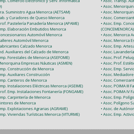
Emp. Comercio Electrónico y Serv. Informática
• Asoc. Transp. A
)
• Asoc. Menorquin
 Tra. Suministro Agua Menorca (AETSAM)
• Asoc. Menorquin
 Fab. y Curadores de Queso Menorca
• Asoc. Comercia
 Prof. Pastelería Panadería Menorca (APAME)
• Asoc. Emp. Conc
 Emp. Elaboración Embutidos Menorca
(CONCEMENORCA)
 Concesionarios Automóvil Menorca
• Asoc. Menorca Ac
Talleres Automóvil Menorca
• Asoc. Menorca E
 Fabricantes Calzado Menorca
• Asoc. Emp. Arte
Ind. Auxiliares del Calzado de Menorca
• Asoc. Lavanderí
 Emp. Forestales de Menorca (ASEFOME)
• Asoc. Prof. Pel
 Menorquina Empresas Náuticas (ASMEN)
• Asoc. Prof. Esté
 Emp. Construcción de Menorca
• Asoc. Emp. Serv
Emp. Auxiliares Construcción
• Asoc. Mediador
 Emp. Canteros de Menorca
• Asoc. Comercian
Emp. Instalaciones Eléctricas Menorca (ASEIME)
• Asoc. POIMA III F
Prof. Emp. Instalaciones Fontanería (FONGAME)
• Asoc. POIMA IV F
 Emp. Carpintería de Menorca
• Asoc. Emp. Políg
 Pintores de Menorca
• Asoc. Polígono Sa
 Emp. Explotaciones Agrarias (AGRAME)
• Asoc. de Autón
Emp. Viviendas Turísticas Menorca (VITURME)
• Asoc. Emp. Acti