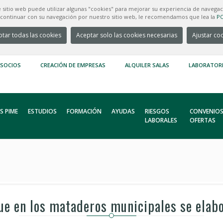
e sitio web puede utilizar algunas "cookies" para mejorar su experiencia de navegac
e continuar con su navegación por nuestro sitio web, le recomendamos que lea la
PO
tar todas las cookies
Aceptar solo las cookies necesarias
Ajustar co
 SOCIOS
CREACIÓN DE EMPRESAS
ALQUILER SALAS
LABORATOR
S PIME
ESTUDIOS
FORMACIÓN
AYUDAS
RIESGOS
CONVENIOS
LABORALES
OFERTAS
ue en los mataderos municipales se ela