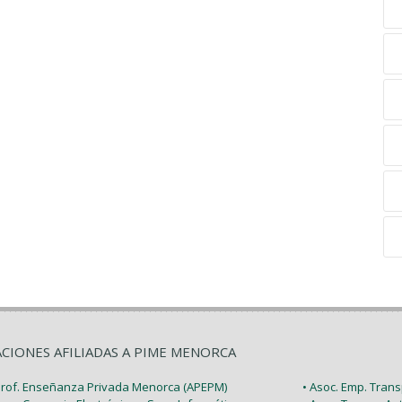
ACIONES AFILIADAS A PIME MENORCA
 Prof. Enseñanza Privada Menorca (APEPM)
• Asoc. Emp. Tran