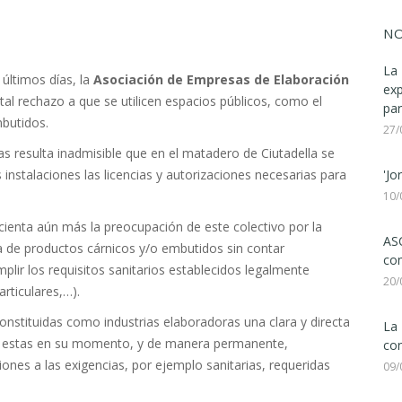
NO
La 
 últimos días, la
Asociación de Empresas de Elaboración
ex
tal rechazo a que se utilicen espacios públicos, como el
par
mbutidos.
27/
s resulta inadmisible que en el matadero de Ciutadella se
instalaciones las licencias y autorizaciones necesarias para
'Jo
10/
ienta aún más la preocupación de este colectivo por la
ASC
ta de productos cárnicos y/o embutidos sin contar
com
plir los requisitos sanitarios establecidos legalmente
20/
rticulares,…).
nstituidas como industrias elaboradoras una clara y directa
La 
ar estas en su momento, y de manera permanente,
con
ones a las exigencias, por ejemplo sanitarias, requeridas
09/