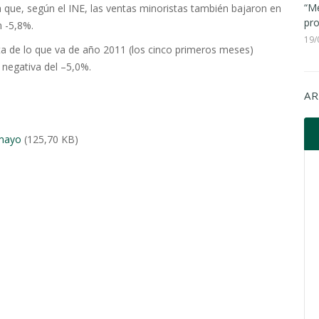
“Me
 que, según el INE, las ventas minoristas también bajaron en
pro
n -5,8%.
19/
ta de lo que va de año 2011 (los cinco primeros meses)
 negativa del –5,0%.
AR
 mayo
(125,70 KB)