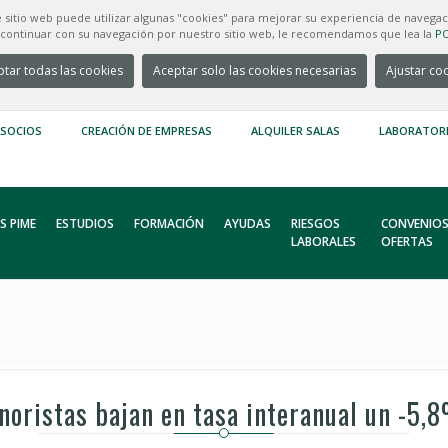
e sitio web puede utilizar algunas "cookies" para mejorar su experiencia de navegac
e continuar con su navegación por nuestro sitio web, le recomendamos que lea la
PO
tar todas las cookies
Aceptar solo las cookies necesarias
Ajustar co
 SOCIOS
CREACIÓN DE EMPRESAS
ALQUILER SALAS
LABORATOR
S PIME
ESTUDIOS
FORMACIÓN
AYUDAS
RIESGOS
CONVENIOS
LABORALES
OFERTAS
noristas bajan en tasa interanual un -5,