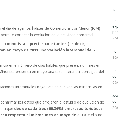
NO
La 
ex
en el día de ayer los Índices de Comercio al por Menor (ICM)
par
ermite conocer la evolución de la actividad comercial.
27/
cio minorista a precios constantes (es decir,
aron en mayo de 2011 una variación interanual del –
'Jo
10/
ferencia en el número de días hábiles que presenta un mes en
La 
 Minorista presenta en mayo una tasa interanual corregida del
con
09/
ciones interanuales negativas en sus ventas minoristas en
ASC
com
 confirmar los datos que arrojaron el estudio de evolución de
20/
to a que
dos de cada tres (66,36%) empresas turísticas
d con respecto al mismo mes de mayo de 2010.
Y ello no