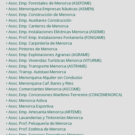
• Asoc. Emp. Forestales de Menorca (ASEFOME)
• Asoc. Menorquina Empresas Náuticas (ASMEN)
• Asoc. Emp. Construcción de Menorca
• Asoc. Emp. Auxiliares Construcción
• Asoc. Emp. Canteros de Menorca
• Asoc. Emp. Instalaciones Eléctricas Menorca (ASEIME)
• Asoc. Prof. Emp. Instalaciones Fontanería (FONGAME)
• Asoc. Emp. Carpintería de Menorca
• Asoc. Pintores de Menorca
• Asoc. Emp. Explotaciones Agrarias (AGRAME)
• Asoc. Emp. Viviendas Turísticas Menorca (VITURME)
• Asoc. Emp. Transporte Menorca (ASTRAME)
• Asoc. Transp. Autotaxi Menorca
• Asoc. Menorquina Alquiler sin Conductor
• Asoc. Menorquina Caf. Bares y Rtes
• Asoc. Comerciantes Menorca (ASCOME)
• Asoc. Emp. Concesiones Marítimo-Terrestre (CONCEMENORCA)
• Asoc. Menorca Activa
• Asoc. Menorca Esportiva
• Asoc. Emp. Artesanía Menorca (ARTEME)
• Asoc. Lavanderías y Tintorerías Menorca
• Asoc. Prof. Peluquería de Menorca
• Asoc. Prof. Estética de Menorca
• Asoc. Emp. Servicios Deportivos Menorca