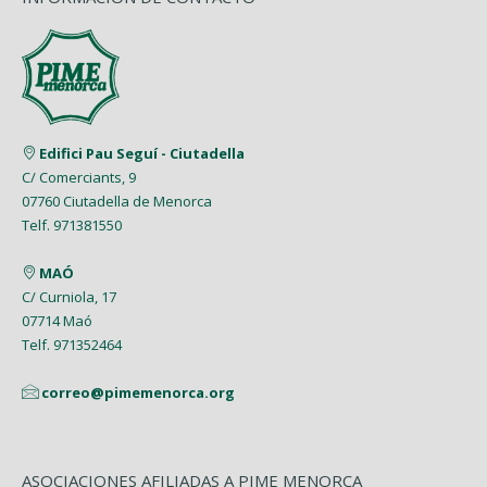
Junio (6)
Febrero (4)
Junio (2)
Marzo (9)
Agosto (5)
Abril (7)
Mayo (5)
Enero (8)
Mayo (5)
Febrero (6)
Julio (2)
Marzo (9)
Abril (6)
Abril (8)
Enero (7)
Junio (8)
Febrero (4)
Marzo (8)
Marzo (5)
Edifici Pau Seguí - Ciutadella
Mayo (7)
Enero (9)
C/ Comerciants, 9
Febrero (7)
Febrero (1)
07760 Ciutadella de Menorca
Abril (4)
Enero (1)
Telf. 971381550
Enero (2)
Marzo (9)
MAÓ
Febrero (6)
C/ Curniola, 17
07714 Maó
Enero (2)
Telf. 971352464
correo@pimemenorca.org
ASOCIACIONES AFILIADAS A PIME MENORCA