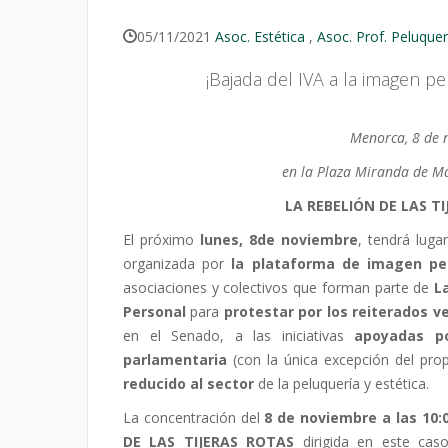
05/11/2021
Asoc. Estética
,
Asoc. Prof. Peluquer
¡Bajada del IVA a la imagen p
Menorca, 8 de 
en la Plaza Miranda de Ma
LA REBELIÓN DE LAS T
El próximo
lunes, 8de noviembre
, tendrá lug
organizada por
la plataforma de imagen p
asociaciones y colectivos que forman parte de
L
Personal
para
protestar por los reiterados
ve
en el Senado, a las iniciativas
apoyadas po
parlamentaria
(con la única excepción del prop
reducido al sector
de la peluquería y estética.
La concentración del
8 de noviembre a las 10:
DE LAS TIJERAS ROTAS
dirigida en este cas