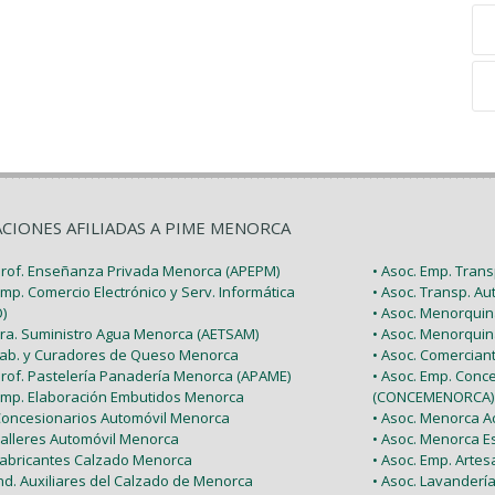
ACIONES AFILIADAS A PIME MENORCA
 Prof. Enseñanza Privada Menorca (APEPM)
• Asoc. Emp. Tran
Emp. Comercio Electrónico y Serv. Informática
• Asoc. Transp. A
)
• Asoc. Menorquin
 Tra. Suministro Agua Menorca (AETSAM)
• Asoc. Menorquin
 Fab. y Curadores de Queso Menorca
• Asoc. Comercia
 Prof. Pastelería Panadería Menorca (APAME)
• Asoc. Emp. Conc
 Emp. Elaboración Embutidos Menorca
(CONCEMENORCA)
 Concesionarios Automóvil Menorca
• Asoc. Menorca Ac
Talleres Automóvil Menorca
• Asoc. Menorca E
 Fabricantes Calzado Menorca
• Asoc. Emp. Arte
Ind. Auxiliares del Calzado de Menorca
• Asoc. Lavanderí