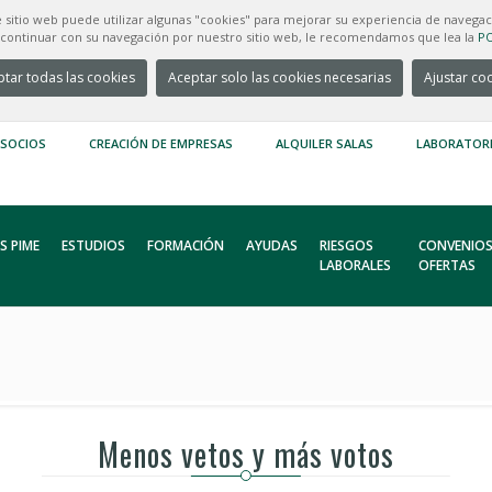
e sitio web puede utilizar algunas "cookies" para mejorar su experiencia de navegac
e continuar con su navegación por nuestro sitio web, le recomendamos que lea la
PO
tar todas las cookies
Aceptar solo las cookies necesarias
Ajustar co
 SOCIOS
CREACIÓN DE EMPRESAS
ALQUILER SALAS
LABORATOR
S PIME
ESTUDIOS
FORMACIÓN
AYUDAS
RIESGOS
CONVENIOS
LABORALES
OFERTAS
Menos vetos y más votos