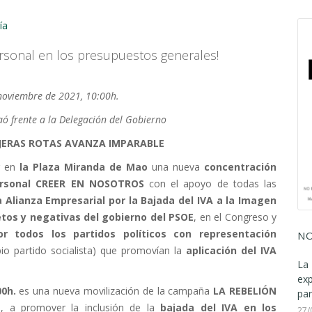
ía
ersonal en los presupuestos generales!
noviembre de 2021, 10:00h.
ó frente a la Delegación del Gobierno
IJERAS ROTAS AVANZA IMPARABLE
ar en
la Plaza Miranda de Mao
una nueva
concentración
ersonal CREER EN NOSOTROS
con el apoyo de todas las
a Alianza Empresarial por la Bajada del IVA a la Imagen
tos y negativas del gobierno del PSOE
,
en el Congreso y
r todos los partidos políticos con representación
NO
io partido socialista) que promovían la
aplicación del IVA
La 
ex
00h.
es una nueva movilización de la campaña
LA REBELIÓN
par
o, a promover la
inclusión de la
bajada del IVA en los
27/