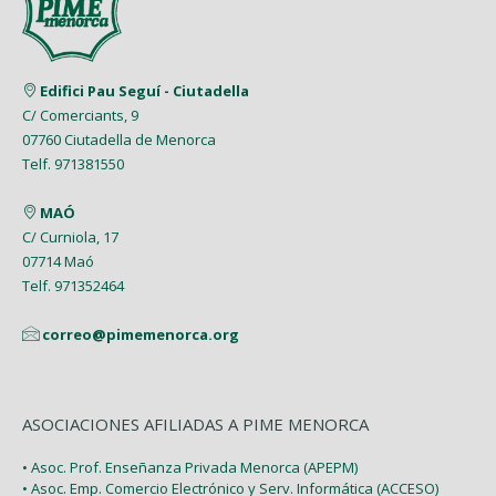
Mayo (5)
Febrero (6)
Julio (2)
Marzo (9)
Abril (6)
Abril (8)
Enero (7)
Junio (8)
Febrero (4)
Marzo (8)
Marzo (5)
Edifici Pau Seguí - Ciutadella
Mayo (7)
Enero (9)
C/ Comerciants, 9
Febrero (7)
Febrero (1)
07760 Ciutadella de Menorca
Abril (4)
Enero (1)
Telf. 971381550
Enero (2)
Marzo (9)
MAÓ
Febrero (6)
C/ Curniola, 17
07714 Maó
Enero (2)
Telf. 971352464
correo@pimemenorca.org
ASOCIACIONES AFILIADAS A PIME MENORCA
• Asoc. Prof. Enseñanza Privada Menorca (APEPM)
• Asoc. Emp. Comercio Electrónico y Serv. Informática (ACCESO)