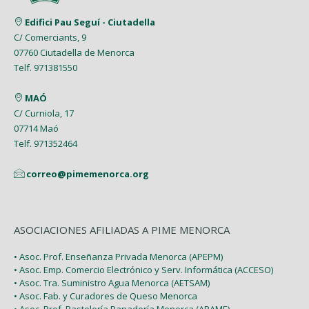
Junio (8)
Febrero (4)
Marzo (8)
Marzo (5)
Edifici Pau Seguí - Ciutadella
Mayo (7)
Enero (9)
C/ Comerciants, 9
Febrero (7)
Febrero (1)
07760 Ciutadella de Menorca
Abril (4)
Enero (1)
Telf. 971381550
Enero (2)
Marzo (9)
MAÓ
Febrero (6)
C/ Curniola, 17
07714 Maó
Enero (2)
Telf. 971352464
correo@pimemenorca.org
ASOCIACIONES AFILIADAS A PIME MENORCA
• Asoc. Prof. Enseñanza Privada Menorca (APEPM)
• Asoc. Emp. Comercio Electrónico y Serv. Informática (ACCESO)
• Asoc. Tra. Suministro Agua Menorca (AETSAM)
• Asoc. Fab. y Curadores de Queso Menorca
• Asoc. Prof. Pastelería Panadería Menorca (APAME)