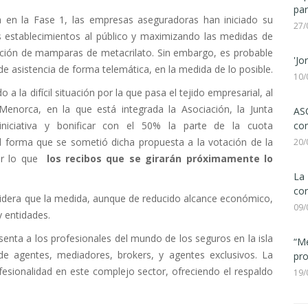
par
 en la Fase 1, las empresas aseguradoras han iniciado su
27/
s establecimientos al público y maximizando las medidas de
cación de mamparas de metacrilato. Sin embargo, es probable
'Jo
de asistencia de forma telemática, en la medida de lo posible.
10/
a la difícil situación por la que pasa el tejido empresarial, al
enorca, en la que está integrada la Asociación, la Junta
ASC
com
iniciativa y bonificar con el 50% la parte de la cuota
al forma que se sometió dicha propuesta a la votación de la
20/
por lo que
los recibos que se girarán próximamente lo
La 
con
sidera que la medida, aunque de reducido alcance económico,
09/
 entidades.
enta a los profesionales del mundo de los seguros en la isla
“Me
de agentes, mediadores, brokers, y agentes exclusivos. La
pro
fesionalidad en este complejo sector, ofreciendo el respaldo
19/