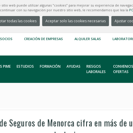
e sitio web puede utilizar algunas "cookies" para mejorar su experiencia de navegac
e continuar con su navegación por nuestro sitio web, le recomendamos que lea la
PO
tar todas las cookies
Aceptar solo las cookies necesarias
Ajustar co
 SOCIOS
CREACIÓN DE EMPRESAS
ALQUILER SALAS
LABORATOR
S PIME
ESTUDIOS
FORMACIÓN
AYUDAS
RIESGOS
CONVENIOS
LABORALES
OFERTAS
 de Seguros de Menorca cifra en más de 