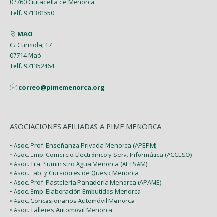
07760 Ciutadella de Menorca
Abril (4)
Enero (1)
Telf. 971381550
Enero (2)
Marzo (9)
MAÓ
Febrero (6)
C/ Curniola, 17
07714 Maó
Enero (2)
Telf. 971352464
correo@pimemenorca.org
ASOCIACIONES AFILIADAS A PIME MENORCA
• Asoc. Prof. Enseñanza Privada Menorca (APEPM)
• Asoc. Emp. Comercio Electrónico y Serv. Informática (ACCESO)
• Asoc. Tra. Suministro Agua Menorca (AETSAM)
• Asoc. Fab. y Curadores de Queso Menorca
• Asoc. Prof. Pastelería Panadería Menorca (APAME)
• Asoc. Emp. Elaboración Embutidos Menorca
• Asoc. Concesionarios Automóvil Menorca
• Asoc. Talleres Automóvil Menorca