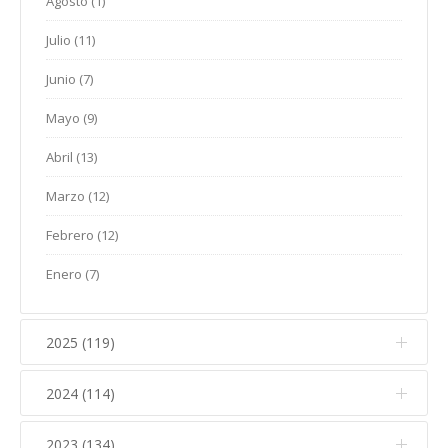
Agosto (1)
Julio (11)
Junio (7)
Mayo (9)
Abril (13)
Marzo (12)
Febrero (12)
Enero (7)
2025 (119)
2024 (114)
Diciembre (12)
Noviembre (17)
2023 (134)