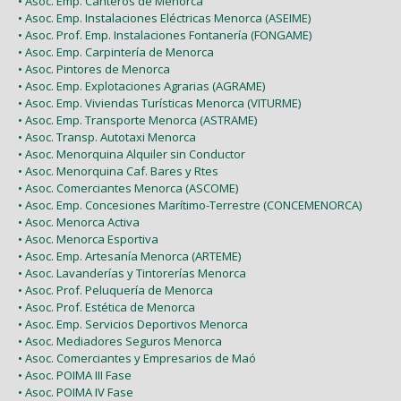
• Asoc. Emp. Canteros de Menorca
• Asoc. Emp. Instalaciones Eléctricas Menorca (ASEIME)
• Asoc. Prof. Emp. Instalaciones Fontanería (FONGAME)
• Asoc. Emp. Carpintería de Menorca
• Asoc. Pintores de Menorca
• Asoc. Emp. Explotaciones Agrarias (AGRAME)
• Asoc. Emp. Viviendas Turísticas Menorca (VITURME)
• Asoc. Emp. Transporte Menorca (ASTRAME)
• Asoc. Transp. Autotaxi Menorca
• Asoc. Menorquina Alquiler sin Conductor
• Asoc. Menorquina Caf. Bares y Rtes
• Asoc. Comerciantes Menorca (ASCOME)
• Asoc. Emp. Concesiones Marítimo-Terrestre (CONCEMENORCA)
• Asoc. Menorca Activa
• Asoc. Menorca Esportiva
• Asoc. Emp. Artesanía Menorca (ARTEME)
• Asoc. Lavanderías y Tintorerías Menorca
• Asoc. Prof. Peluquería de Menorca
• Asoc. Prof. Estética de Menorca
• Asoc. Emp. Servicios Deportivos Menorca
• Asoc. Mediadores Seguros Menorca
• Asoc. Comerciantes y Empresarios de Maó
• Asoc. POIMA III Fase
• Asoc. POIMA IV Fase