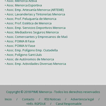
• Asoc. Menorca Activa
• Asoc. Menorca Esportiva
• Asoc. Emp. Artesanía Menorca (ARTEME)
• Asoc. Lavanderías y Tintorerías Menorca
• Asoc. Prof. Peluquería de Menorca
• Asoc. Prof. Estética de Menorca
• Asoc. Emp. Servicios Deportivos Menorca
• Asoc. Mediadores Seguros Menorca
• Asoc. Comerciantes y Empresarios de Maó
• Asoc. POIMA III Fase
• Asoc. POIMA IV Fase
• Asoc. Emp. Polígono Emp. Ciutadella
• Asoc. Polígono Sant Lluís
• Asoc. de Autónomos de Menorca
• Asoc. Emp. Actividades Diversas Menorca
Copyright © 2018
PIME Menorca
- Todos los derechos reservados
/
/
/
/
Inicio
Contacto
RSS Noticias
Advertencia legal
/
+Info. RGPDUE
Canal Responsable