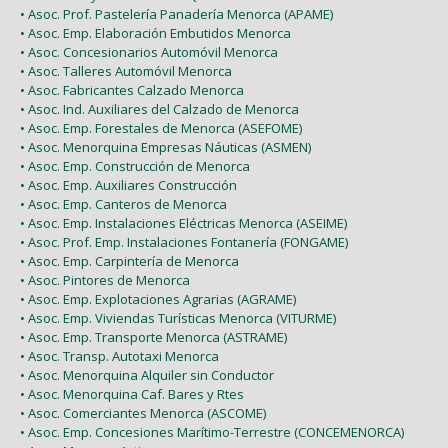
• Asoc. Prof. Pastelería Panadería Menorca (APAME)
• Asoc. Emp. Elaboración Embutidos Menorca
• Asoc. Concesionarios Automóvil Menorca
• Asoc. Talleres Automóvil Menorca
• Asoc. Fabricantes Calzado Menorca
• Asoc. Ind. Auxiliares del Calzado de Menorca
• Asoc. Emp. Forestales de Menorca (ASEFOME)
• Asoc. Menorquina Empresas Náuticas (ASMEN)
• Asoc. Emp. Construcción de Menorca
• Asoc. Emp. Auxiliares Construcción
• Asoc. Emp. Canteros de Menorca
• Asoc. Emp. Instalaciones Eléctricas Menorca (ASEIME)
• Asoc. Prof. Emp. Instalaciones Fontanería (FONGAME)
• Asoc. Emp. Carpintería de Menorca
• Asoc. Pintores de Menorca
• Asoc. Emp. Explotaciones Agrarias (AGRAME)
• Asoc. Emp. Viviendas Turísticas Menorca (VITURME)
• Asoc. Emp. Transporte Menorca (ASTRAME)
• Asoc. Transp. Autotaxi Menorca
• Asoc. Menorquina Alquiler sin Conductor
• Asoc. Menorquina Caf. Bares y Rtes
• Asoc. Comerciantes Menorca (ASCOME)
• Asoc. Emp. Concesiones Marítimo-Terrestre (CONCEMENORCA)