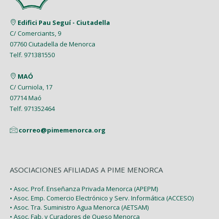
Abril (8)
Enero (7)
Junio (8)
Febrero (4)
Marzo (8)
Marzo (5)
Edifici Pau Seguí - Ciutadella
Mayo (7)
Enero (9)
C/ Comerciants, 9
Febrero (7)
Febrero (1)
07760 Ciutadella de Menorca
Abril (4)
Enero (1)
Telf. 971381550
Enero (2)
Marzo (9)
MAÓ
Febrero (6)
C/ Curniola, 17
07714 Maó
Enero (2)
Telf. 971352464
correo@pimemenorca.org
ASOCIACIONES AFILIADAS A PIME MENORCA
• Asoc. Prof. Enseñanza Privada Menorca (APEPM)
• Asoc. Emp. Comercio Electrónico y Serv. Informática (ACCESO)
• Asoc. Tra. Suministro Agua Menorca (AETSAM)
• Asoc. Fab. y Curadores de Queso Menorca