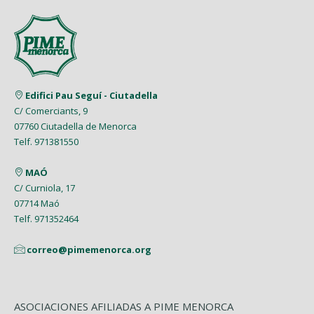
Junio (6)
Febrero (4)
Junio (2)
Marzo (9)
Agosto (5)
Abril (7)
Mayo (5)
Enero (8)
Mayo (5)
Febrero (6)
Julio (2)
Marzo (9)
Abril (6)
Abril (8)
Enero (7)
Junio (8)
Febrero (4)
Marzo (8)
Marzo (5)
Edifici Pau Seguí - Ciutadella
Mayo (7)
Enero (9)
C/ Comerciants, 9
Febrero (7)
Febrero (1)
07760 Ciutadella de Menorca
Abril (4)
Enero (1)
Telf. 971381550
Enero (2)
Marzo (9)
MAÓ
Febrero (6)
C/ Curniola, 17
07714 Maó
Enero (2)
Telf. 971352464
correo@pimemenorca.org
ASOCIACIONES AFILIADAS A PIME MENORCA