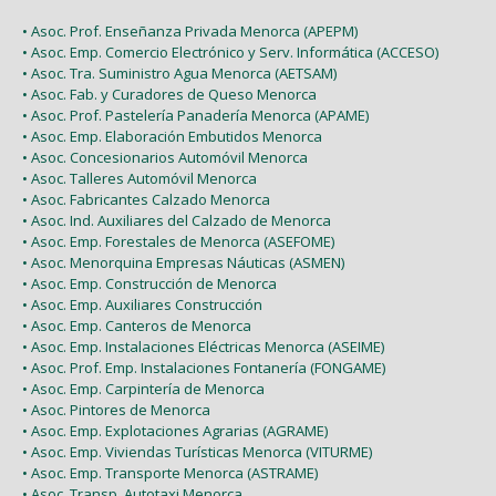
• Asoc. Prof. Enseñanza Privada Menorca (APEPM)
• Asoc. Emp. Comercio Electrónico y Serv. Informática (ACCESO)
• Asoc. Tra. Suministro Agua Menorca (AETSAM)
• Asoc. Fab. y Curadores de Queso Menorca
• Asoc. Prof. Pastelería Panadería Menorca (APAME)
• Asoc. Emp. Elaboración Embutidos Menorca
• Asoc. Concesionarios Automóvil Menorca
• Asoc. Talleres Automóvil Menorca
• Asoc. Fabricantes Calzado Menorca
• Asoc. Ind. Auxiliares del Calzado de Menorca
• Asoc. Emp. Forestales de Menorca (ASEFOME)
• Asoc. Menorquina Empresas Náuticas (ASMEN)
• Asoc. Emp. Construcción de Menorca
• Asoc. Emp. Auxiliares Construcción
• Asoc. Emp. Canteros de Menorca
• Asoc. Emp. Instalaciones Eléctricas Menorca (ASEIME)
• Asoc. Prof. Emp. Instalaciones Fontanería (FONGAME)
• Asoc. Emp. Carpintería de Menorca
• Asoc. Pintores de Menorca
• Asoc. Emp. Explotaciones Agrarias (AGRAME)
• Asoc. Emp. Viviendas Turísticas Menorca (VITURME)
• Asoc. Emp. Transporte Menorca (ASTRAME)
• Asoc. Transp. Autotaxi Menorca