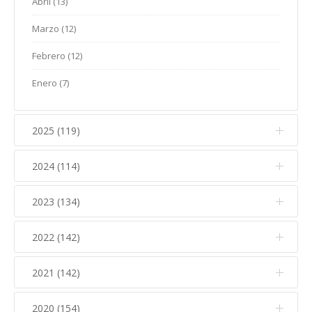
Abril (13)
Marzo (12)
Febrero (12)
Enero (7)
2025 (119)
2024 (114)
Diciembre (12)
Noviembre (17)
2023 (134)
Diciembre (10)
Octubre (15)
Noviembre (14)
2022 (142)
Diciembre (11)
Septiembre (5)
Octubre (16)
Noviembre (12)
2021 (142)
Diciembre (15)
Agosto (5)
Septiembre (7)
Octubre (17)
Noviembre (15)
Julio (10)
2020 (154)