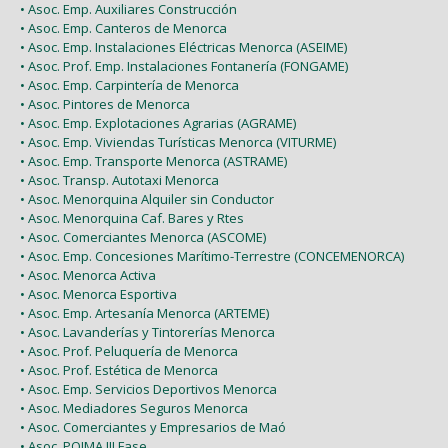
• Asoc. Emp. Auxiliares Construcción
• Asoc. Emp. Canteros de Menorca
• Asoc. Emp. Instalaciones Eléctricas Menorca (ASEIME)
• Asoc. Prof. Emp. Instalaciones Fontanería (FONGAME)
• Asoc. Emp. Carpintería de Menorca
• Asoc. Pintores de Menorca
• Asoc. Emp. Explotaciones Agrarias (AGRAME)
• Asoc. Emp. Viviendas Turísticas Menorca (VITURME)
• Asoc. Emp. Transporte Menorca (ASTRAME)
• Asoc. Transp. Autotaxi Menorca
• Asoc. Menorquina Alquiler sin Conductor
• Asoc. Menorquina Caf. Bares y Rtes
• Asoc. Comerciantes Menorca (ASCOME)
• Asoc. Emp. Concesiones Marítimo-Terrestre (CONCEMENORCA)
• Asoc. Menorca Activa
• Asoc. Menorca Esportiva
• Asoc. Emp. Artesanía Menorca (ARTEME)
• Asoc. Lavanderías y Tintorerías Menorca
• Asoc. Prof. Peluquería de Menorca
• Asoc. Prof. Estética de Menorca
• Asoc. Emp. Servicios Deportivos Menorca
• Asoc. Mediadores Seguros Menorca
• Asoc. Comerciantes y Empresarios de Maó
• Asoc. POIMA III Fase