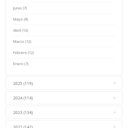
Junio (7)
Mayo (9)
Abril (13)
Marzo (12)
Febrero (12)
Enero (7)
2025 (119)
2024 (114)
Diciembre (12)
Noviembre (17)
2023 (134)
Diciembre (10)
Octubre (15)
Noviembre (14)
2022 (142)