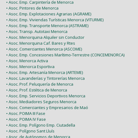
• Asoc. Emp. Carpintería de Menorca
• Asoc. Pintores de Menorca
• Asoc. Emp. Explotaciones Agrarias (AGRAME)
• Asoc. Emp. Viviendas Turísticas Menorca (VITURME)
• Asoc. Emp. Transporte Menorca (ASTRAME)
• Asoc. Transp. Autotaxi Menorca
• Asoc. Menorquina Alquiler sin Conductor
• Asoc. Menorquina Caf. Bares y Rtes
• Asoc. Comerciantes Menorca (ASCOME)
• Asoc. Emp. Concesiones Marítimo-Terrestre (CONCEMENORCA)
• Asoc. Menorca Activa
• Asoc. Menorca Esportiva
• Asoc. Emp. Artesanía Menorca (ARTEME)
• Asoc. Lavanderías y Tintorerías Menorca
• Asoc. Prof. Peluquería de Menorca
• Asoc. Prof. Estética de Menorca
• Asoc. Emp. Servicios Deportivos Menorca
• Asoc. Mediadores Seguros Menorca
• Asoc. Comerciantes y Empresarios de Maó
• Asoc. POIMA III Fase
• Asoc. POIMA IV Fase
• Asoc. Emp. Polígono Emp. Ciutadella
• Asoc. Polígono Sant Lluís
• Asoc. de Autónomos de Menorca