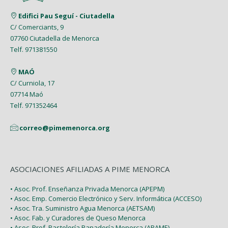
Junio (8)
Febrero (4)
Marzo (8)
Marzo (5)
Edifici Pau Seguí - Ciutadella
Mayo (7)
Enero (9)
C/ Comerciants, 9
Febrero (7)
Febrero (1)
07760 Ciutadella de Menorca
Abril (4)
Enero (1)
Telf. 971381550
Enero (2)
Marzo (9)
MAÓ
Febrero (6)
C/ Curniola, 17
07714 Maó
Enero (2)
Telf. 971352464
correo@pimemenorca.org
ASOCIACIONES AFILIADAS A PIME MENORCA
• Asoc. Prof. Enseñanza Privada Menorca (APEPM)
• Asoc. Emp. Comercio Electrónico y Serv. Informática (ACCESO)
• Asoc. Tra. Suministro Agua Menorca (AETSAM)
• Asoc. Fab. y Curadores de Queso Menorca
• Asoc. Prof. Pastelería Panadería Menorca (APAME)