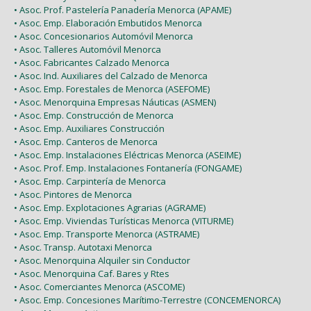
• Asoc. Prof. Pastelería Panadería Menorca (APAME)
• Asoc. Emp. Elaboración Embutidos Menorca
• Asoc. Concesionarios Automóvil Menorca
• Asoc. Talleres Automóvil Menorca
• Asoc. Fabricantes Calzado Menorca
• Asoc. Ind. Auxiliares del Calzado de Menorca
• Asoc. Emp. Forestales de Menorca (ASEFOME)
• Asoc. Menorquina Empresas Náuticas (ASMEN)
• Asoc. Emp. Construcción de Menorca
• Asoc. Emp. Auxiliares Construcción
• Asoc. Emp. Canteros de Menorca
• Asoc. Emp. Instalaciones Eléctricas Menorca (ASEIME)
• Asoc. Prof. Emp. Instalaciones Fontanería (FONGAME)
• Asoc. Emp. Carpintería de Menorca
• Asoc. Pintores de Menorca
• Asoc. Emp. Explotaciones Agrarias (AGRAME)
• Asoc. Emp. Viviendas Turísticas Menorca (VITURME)
• Asoc. Emp. Transporte Menorca (ASTRAME)
• Asoc. Transp. Autotaxi Menorca
• Asoc. Menorquina Alquiler sin Conductor
• Asoc. Menorquina Caf. Bares y Rtes
• Asoc. Comerciantes Menorca (ASCOME)
• Asoc. Emp. Concesiones Marítimo-Terrestre (CONCEMENORCA)