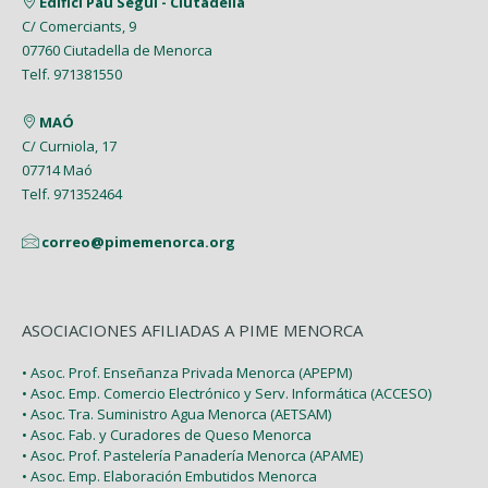
Edifici Pau Seguí - Ciutadella
Mayo (7)
Enero (9)
C/ Comerciants, 9
Febrero (7)
Febrero (1)
07760 Ciutadella de Menorca
Abril (4)
Enero (1)
Telf. 971381550
Enero (2)
Marzo (9)
MAÓ
Febrero (6)
C/ Curniola, 17
07714 Maó
Enero (2)
Telf. 971352464
correo@pimemenorca.org
ASOCIACIONES AFILIADAS A PIME MENORCA
• Asoc. Prof. Enseñanza Privada Menorca (APEPM)
• Asoc. Emp. Comercio Electrónico y Serv. Informática (ACCESO)
• Asoc. Tra. Suministro Agua Menorca (AETSAM)
• Asoc. Fab. y Curadores de Queso Menorca
• Asoc. Prof. Pastelería Panadería Menorca (APAME)
• Asoc. Emp. Elaboración Embutidos Menorca