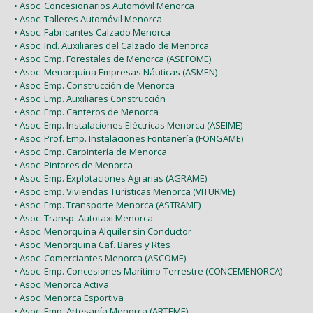
• Asoc. Concesionarios Automóvil Menorca
• Asoc. Talleres Automóvil Menorca
• Asoc. Fabricantes Calzado Menorca
• Asoc. Ind. Auxiliares del Calzado de Menorca
• Asoc. Emp. Forestales de Menorca (ASEFOME)
• Asoc. Menorquina Empresas Náuticas (ASMEN)
• Asoc. Emp. Construcción de Menorca
• Asoc. Emp. Auxiliares Construcción
• Asoc. Emp. Canteros de Menorca
• Asoc. Emp. Instalaciones Eléctricas Menorca (ASEIME)
• Asoc. Prof. Emp. Instalaciones Fontanería (FONGAME)
• Asoc. Emp. Carpintería de Menorca
• Asoc. Pintores de Menorca
• Asoc. Emp. Explotaciones Agrarias (AGRAME)
• Asoc. Emp. Viviendas Turísticas Menorca (VITURME)
• Asoc. Emp. Transporte Menorca (ASTRAME)
• Asoc. Transp. Autotaxi Menorca
• Asoc. Menorquina Alquiler sin Conductor
• Asoc. Menorquina Caf. Bares y Rtes
• Asoc. Comerciantes Menorca (ASCOME)
• Asoc. Emp. Concesiones Marítimo-Terrestre (CONCEMENORCA)
• Asoc. Menorca Activa
• Asoc. Menorca Esportiva
• Asoc. Emp. Artesanía Menorca (ARTEME)