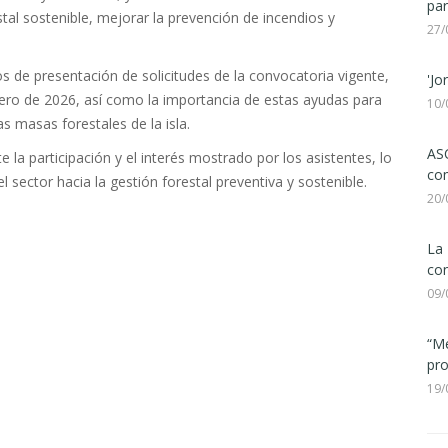
par
tal sostenible, mejorar la prevención de incendios y
27/
s de presentación de solicitudes de la convocatoria vigente,
'Jo
rero de 2026, así como la importancia de estas ayudas para
10/
s masas forestales de la isla.
ASC
la participación y el interés mostrado por los asistentes, lo
com
l sector hacia la gestión forestal preventiva y sostenible.
20/
La 
con
09/
“Me
pro
19/