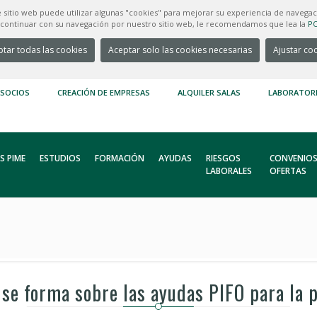
e sitio web puede utilizar algunas "cookies" para mejorar su experiencia de navegac
e continuar con su navegación por nuestro sitio web, le recomendamos que lea la
PO
tar todas las cookies
Aceptar solo las cookies necesarias
Ajustar co
 SOCIOS
CREACIÓN DE EMPRESAS
ALQUILER SALAS
LABORATOR
S PIME
ESTUDIOS
FORMACIÓN
AYUDAS
RIESGOS
CONVENIOS
LABORALES
OFERTAS
 se forma sobre las ayudas PIFO para la 