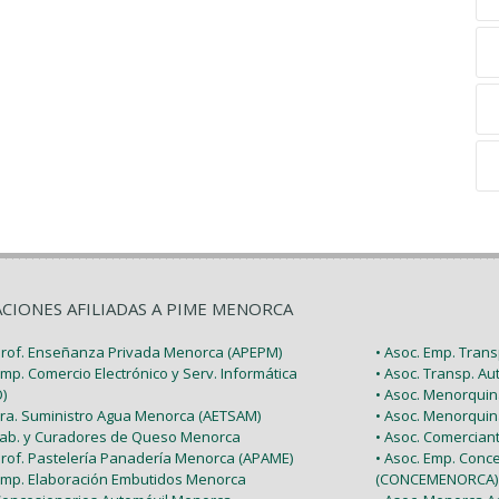
ACIONES AFILIADAS A PIME MENORCA
 Prof. Enseñanza Privada Menorca (APEPM)
• Asoc. Emp. Tran
Emp. Comercio Electrónico y Serv. Informática
• Asoc. Transp. A
)
• Asoc. Menorquin
 Tra. Suministro Agua Menorca (AETSAM)
• Asoc. Menorquin
 Fab. y Curadores de Queso Menorca
• Asoc. Comercia
 Prof. Pastelería Panadería Menorca (APAME)
• Asoc. Emp. Conc
 Emp. Elaboración Embutidos Menorca
(CONCEMENORCA)