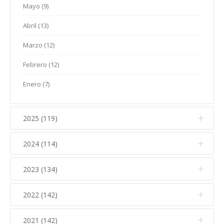
Mayo (9)
Abril (13)
Marzo (12)
Febrero (12)
Enero (7)
2025 (119)
2024 (114)
Diciembre (12)
Noviembre (17)
2023 (134)
Diciembre (10)
Octubre (15)
Noviembre (14)
2022 (142)
Diciembre (11)
Septiembre (5)
Octubre (16)
Noviembre (12)
2021 (142)