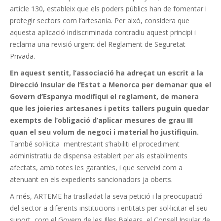
article 130, estableix que els poders públics han de fomentar i
protegir sectors com l’artesania. Per això, considera que
aquesta aplicació indiscriminada contradiu aquest principi i
reclama una revisió urgent del Reglament de Seguretat
Privada.
En aquest sentit, l’associació ha adreçat un escrit a la
Direcció Insular de l’Estat a Menorca per demanar que el
Govern d’Espanya modifiqui el reglament, de manera
que les joieries artesanes i petits tallers puguin quedar
exempts de l’obligació d’aplicar mesures de grau III
quan el seu volum de negoci i material ho justifiquin.
També sol·licita mentrestant s’habiliti el procediment
administratiu de dispensa establert per als establiments
afectats, amb totes les garanties, i que serveixi com a
atenuant en els expedients sancionadors ja oberts.
A més, ARTEME ha traslladat la seva petició i la preocupació
del sector a diferents institucions i entitats per sol·licitar el seu
suport, com el Govern de les Illes Balears, el Consell Insular de