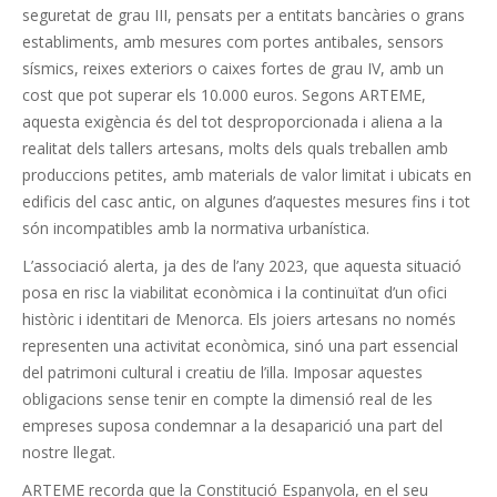
seguretat de grau III, pensats per a entitats bancàries o grans
establiments, amb mesures com portes antibales, sensors
sísmics, reixes exteriors o caixes fortes de grau IV, amb un
cost que pot superar els 10.000 euros. Segons ARTEME,
aquesta exigència és del tot desproporcionada i aliena a la
realitat dels tallers artesans, molts dels quals treballen amb
produccions petites, amb materials de valor limitat i ubicats en
edificis del casc antic, on algunes d’aquestes mesures fins i tot
són incompatibles amb la normativa urbanística.
L’associació alerta, ja des de l’any 2023, que aquesta situació
posa en risc la viabilitat econòmica i la continuïtat d’un ofici
històric i identitari de Menorca. Els joiers artesans no només
representen una activitat econòmica, sinó una part essencial
del patrimoni cultural i creatiu de l’illa. Imposar aquestes
obligacions sense tenir en compte la dimensió real de les
empreses suposa condemnar a la desaparició una part del
nostre llegat.
ARTEME recorda que la Constitució Espanyola, en el seu