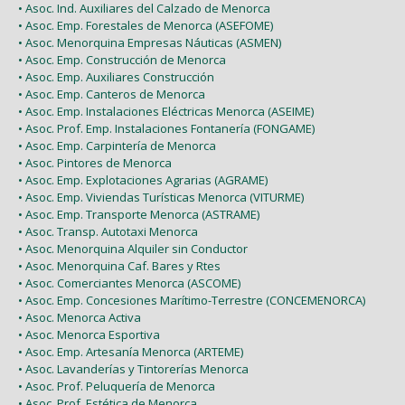
• Asoc. Ind. Auxiliares del Calzado de Menorca
• Asoc. Emp. Forestales de Menorca (ASEFOME)
• Asoc. Menorquina Empresas Náuticas (ASMEN)
• Asoc. Emp. Construcción de Menorca
• Asoc. Emp. Auxiliares Construcción
• Asoc. Emp. Canteros de Menorca
• Asoc. Emp. Instalaciones Eléctricas Menorca (ASEIME)
• Asoc. Prof. Emp. Instalaciones Fontanería (FONGAME)
• Asoc. Emp. Carpintería de Menorca
• Asoc. Pintores de Menorca
• Asoc. Emp. Explotaciones Agrarias (AGRAME)
• Asoc. Emp. Viviendas Turísticas Menorca (VITURME)
• Asoc. Emp. Transporte Menorca (ASTRAME)
• Asoc. Transp. Autotaxi Menorca
• Asoc. Menorquina Alquiler sin Conductor
• Asoc. Menorquina Caf. Bares y Rtes
• Asoc. Comerciantes Menorca (ASCOME)
• Asoc. Emp. Concesiones Marítimo-Terrestre (CONCEMENORCA)
• Asoc. Menorca Activa
• Asoc. Menorca Esportiva
• Asoc. Emp. Artesanía Menorca (ARTEME)
• Asoc. Lavanderías y Tintorerías Menorca
• Asoc. Prof. Peluquería de Menorca
• Asoc. Prof. Estética de Menorca