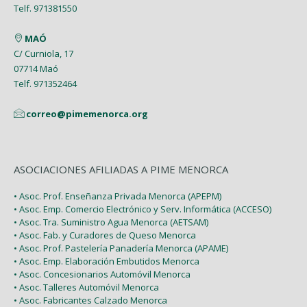
Enero (1)
Telf. 971381550
Enero (2)
Marzo (9)
MAÓ
Febrero (6)
C/ Curniola, 17
07714 Maó
Enero (2)
Telf. 971352464
correo@pimemenorca.org
ASOCIACIONES AFILIADAS A PIME MENORCA
• Asoc. Prof. Enseñanza Privada Menorca (APEPM)
• Asoc. Emp. Comercio Electrónico y Serv. Informática (ACCESO)
• Asoc. Tra. Suministro Agua Menorca (AETSAM)
• Asoc. Fab. y Curadores de Queso Menorca
• Asoc. Prof. Pastelería Panadería Menorca (APAME)
• Asoc. Emp. Elaboración Embutidos Menorca
• Asoc. Concesionarios Automóvil Menorca
• Asoc. Talleres Automóvil Menorca
• Asoc. Fabricantes Calzado Menorca