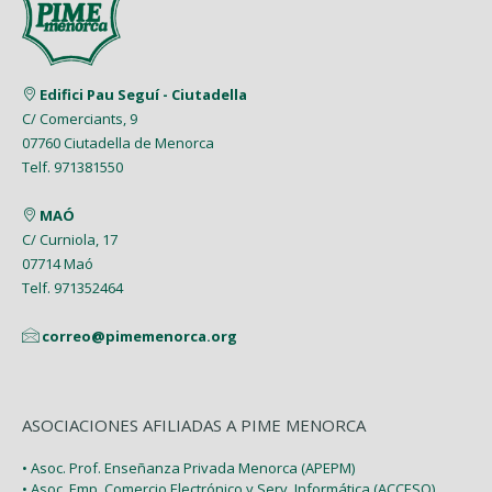
Mayo (5)
Febrero (6)
Julio (2)
Marzo (9)
Abril (6)
Abril (8)
Enero (7)
Junio (8)
Febrero (4)
Marzo (8)
Marzo (5)
Edifici Pau Seguí - Ciutadella
Mayo (7)
Enero (9)
C/ Comerciants, 9
Febrero (7)
Febrero (1)
07760 Ciutadella de Menorca
Abril (4)
Enero (1)
Telf. 971381550
Enero (2)
Marzo (9)
MAÓ
Febrero (6)
C/ Curniola, 17
07714 Maó
Enero (2)
Telf. 971352464
correo@pimemenorca.org
ASOCIACIONES AFILIADAS A PIME MENORCA
• Asoc. Prof. Enseñanza Privada Menorca (APEPM)
• Asoc. Emp. Comercio Electrónico y Serv. Informática (ACCESO)