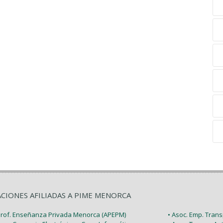
ACIONES AFILIADAS A PIME MENORCA
 Prof. Enseñanza Privada Menorca (APEPM)
• Asoc. Emp. Tran