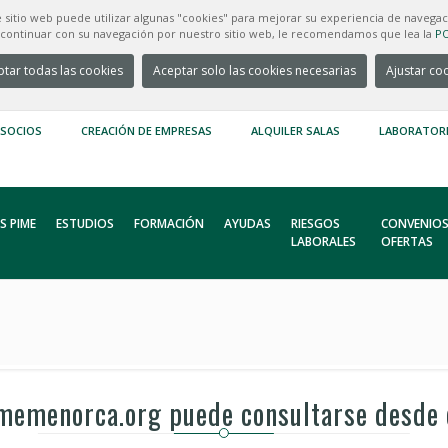
e sitio web puede utilizar algunas "cookies" para mejorar su experiencia de navegac
e continuar con su navegación por nuestro sitio web, le recomendamos que lea la
PO
tar todas las cookies
Aceptar solo las cookies necesarias
Ajustar co
 SOCIOS
CREACIÓN DE EMPRESAS
ALQUILER SALAS
LABORATOR
S PIME
ESTUDIOS
FORMACIÓN
AYUDAS
RIESGOS
CONVENIOS
LABORALES
OFERTAS
emenorca.org puede consultarse desde 