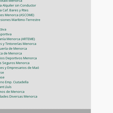
utotaxi Menorca
Mayo (5)
Febrero (6)
Julio (2)
a Alquiler sin Conductor
Marzo (9)
Abril (6)
a Caf. Bares y Rtes
Abril (8)
Enero (7)
Junio (8)
ntes Menorca (ASCOME)
Febrero (4)
Marzo (8)
esiones Marítimo-Terrestre
Marzo (5)
Mayo (7)
Enero (9)
Febrero (7)
tiva
Febrero (1)
sportiva
Abril (4)
Enero (1)
sanía Menorca (ARTEME)
Enero (2)
as y Tintorerías Menorca
Marzo (9)
uquería de Menorca
tica de Menorca
Febrero (6)
icios Deportivos Menorca
es Seguros Menorca
Enero (2)
tes y Empresarios de Maó
ase
ase
ono Emp. Ciutadella
nt Lluís
omos de Menorca
vidades Diversas Menorca