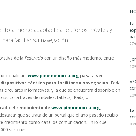
NO
La 
r totalmente adaptable a teléfonos móviles y
ex
par
s para facilitar su navegación.
27/
rativa de la
Federació
con un diseño más moderno, entre
'Jo
10/
funcionalidad.
www.pimemenorca.org
pasa a ser
ASC
ispositivos táctiles para facilitar su navegación
. Toda
com
s circulares informativas, y la que se encuentra disponible en
20/
sultar a través de móviles, tablets, iPads,…
rado el rendimiento de
www.pimmenorca.org
,
La 
destacar que se trata de un portal que el año pasado recibió
con
te crecimiento como canal de comunicación. En lo que
09/
.000 sesiones.