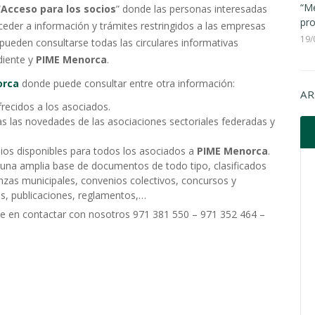
“Me
“
Acceso para los socios
” donde las personas interesadas
pro
cceder a información y trámites restringidos a las empresas
19/
pueden consultarse todas las circulares informativas
diente y
PIME Menorca
.
orca
donde puede consultar entre otra información:
AR
frecidos a los asociados.
as las novedades de las asociaciones sectoriales federadas y
ios disponibles para todos los asociados a
PIME Menorca
.
una amplia base de documentos de todo tipo, clasificados
nzas municipales, convenios colectivos, concursos y
sos, publicaciones, reglamentos,…
de en contactar con nosotros 971 381 550 – 971 352 464 –