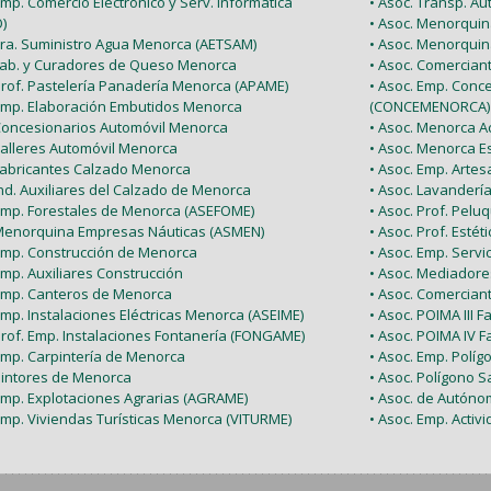
Emp. Comercio Electrónico y Serv. Informática
• Asoc. Transp. A
)
• Asoc. Menorquin
 Tra. Suministro Agua Menorca (AETSAM)
• Asoc. Menorquin
 Fab. y Curadores de Queso Menorca
• Asoc. Comercia
 Prof. Pastelería Panadería Menorca (APAME)
• Asoc. Emp. Conc
 Emp. Elaboración Embutidos Menorca
(CONCEMENORCA)
 Concesionarios Automóvil Menorca
• Asoc. Menorca Ac
Talleres Automóvil Menorca
• Asoc. Menorca E
 Fabricantes Calzado Menorca
• Asoc. Emp. Arte
Ind. Auxiliares del Calzado de Menorca
• Asoc. Lavanderí
 Emp. Forestales de Menorca (ASEFOME)
• Asoc. Prof. Pel
 Menorquina Empresas Náuticas (ASMEN)
• Asoc. Prof. Esté
 Emp. Construcción de Menorca
• Asoc. Emp. Serv
Emp. Auxiliares Construcción
• Asoc. Mediador
 Emp. Canteros de Menorca
• Asoc. Comercian
Emp. Instalaciones Eléctricas Menorca (ASEIME)
• Asoc. POIMA III F
Prof. Emp. Instalaciones Fontanería (FONGAME)
• Asoc. POIMA IV F
 Emp. Carpintería de Menorca
• Asoc. Emp. Políg
 Pintores de Menorca
• Asoc. Polígono Sa
 Emp. Explotaciones Agrarias (AGRAME)
• Asoc. de Autón
Emp. Viviendas Turísticas Menorca (VITURME)
• Asoc. Emp. Acti