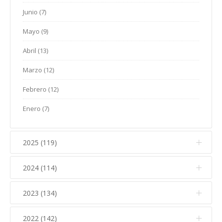
Junio (7)
Mayo (9)
Abril (13)
Marzo (12)
Febrero (12)
Enero (7)
2025 (119)
2024 (114)
Diciembre (12)
Noviembre (17)
2023 (134)
Diciembre (10)
Octubre (15)
Noviembre (14)
2022 (142)