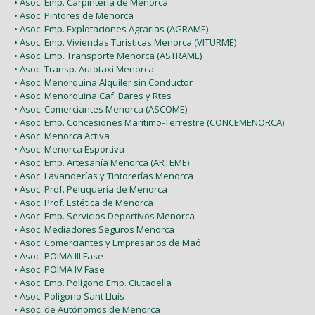
• Asoc. Emp. Carpintería de Menorca
• Asoc. Pintores de Menorca
• Asoc. Emp. Explotaciones Agrarias (AGRAME)
• Asoc. Emp. Viviendas Turísticas Menorca (VITURME)
• Asoc. Emp. Transporte Menorca (ASTRAME)
• Asoc. Transp. Autotaxi Menorca
• Asoc. Menorquina Alquiler sin Conductor
• Asoc. Menorquina Caf. Bares y Rtes
• Asoc. Comerciantes Menorca (ASCOME)
• Asoc. Emp. Concesiones Marítimo-Terrestre (CONCEMENORCA)
• Asoc. Menorca Activa
• Asoc. Menorca Esportiva
• Asoc. Emp. Artesanía Menorca (ARTEME)
• Asoc. Lavanderías y Tintorerías Menorca
• Asoc. Prof. Peluquería de Menorca
• Asoc. Prof. Estética de Menorca
• Asoc. Emp. Servicios Deportivos Menorca
• Asoc. Mediadores Seguros Menorca
• Asoc. Comerciantes y Empresarios de Maó
• Asoc. POIMA III Fase
• Asoc. POIMA IV Fase
• Asoc. Emp. Polígono Emp. Ciutadella
• Asoc. Polígono Sant Lluís
• Asoc. de Autónomos de Menorca