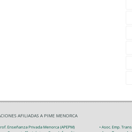
ACIONES AFILIADAS A PIME MENORCA
 Prof. Enseñanza Privada Menorca (APEPM)
• Asoc. Emp. Tran