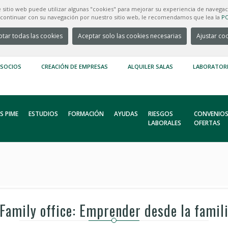
e sitio web puede utilizar algunas "cookies" para mejorar su experiencia de navegac
e continuar con su navegación por nuestro sitio web, le recomendamos que lea la
PO
tar todas las cookies
Aceptar solo las cookies necesarias
Ajustar co
 SOCIOS
CREACIÓN DE EMPRESAS
ALQUILER SALAS
LABORATOR
S PIME
ESTUDIOS
FORMACIÓN
AYUDAS
RIESGOS
CONVENIOS
LABORALES
OFERTAS
"Family office: Emprender desde la famil