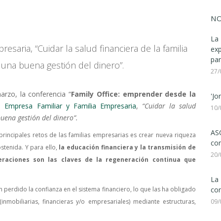
NO
La 
resaria, “Cuidar la salud financiera de la familia
ex
par
 una buena gestión del dinero”.
27/
arzo, la conferencia “
Family Office: emprender desde la
'Jo
lo Empresa Familiar y Familia Empresaria
,
“Cuidar la salud
10/
buena gestión del dinero”.
ASC
incipales retos de las familias empresarias es crear nueva riqueza
com
stenida. Y para ello,
la educación financiera y la transmisión de
20/
raciones son las claves de la regeneración continua que
La 
 perdido la confianza en el sistema financiero, lo que las ha obligado
con
inmobiliarias, financieras y/o empresariales) mediante estructuras,
09/