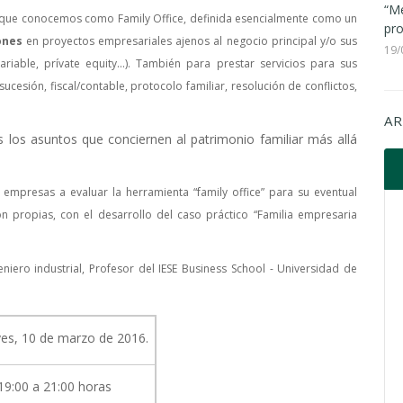
“Me
 que conocemos como Family Office, definida esencialmente como un
pro
ones
en proyectos empresariales ajenos al negocio principal y/o sus
19/
 variable, prívate equity...). También para prestar servicios para sus
cesión, fiscal/contable, protocolo familiar, resolución de conflictos,
AR
s los asuntos que conciernen al patrimonio familiar más allá
 empresas a evaluar la herramienta “family office” para su eventual
ón propias, con el desarrollo del caso práctico “Familia empresaria
geniero industrial, Profesor del IESE Business School - Universidad de
ves, 10 de marzo de 2016.
19:00 a 21:00 horas