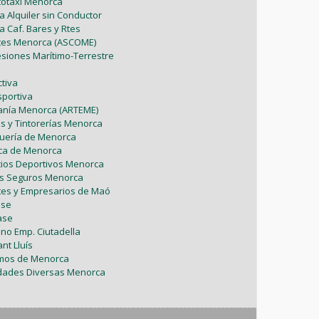
utotaxi Menorca
Mayo (5)
Febrero (6)
Julio (2)
a Alquiler sin Conductor
Marzo (9)
Abril (6)
a Caf. Bares y Rtes
Abril (8)
Enero (7)
Junio (8)
ntes Menorca (ASCOME)
Febrero (4)
Marzo (8)
esiones Marítimo-Terrestre
Marzo (5)
Mayo (7)
Enero (9)
Febrero (7)
tiva
Febrero (1)
sportiva
Abril (4)
Enero (1)
sanía Menorca (ARTEME)
Enero (2)
as y Tintorerías Menorca
Marzo (9)
uquería de Menorca
tica de Menorca
Febrero (6)
icios Deportivos Menorca
es Seguros Menorca
Enero (2)
tes y Empresarios de Maó
ase
ase
ono Emp. Ciutadella
nt Lluís
omos de Menorca
vidades Diversas Menorca