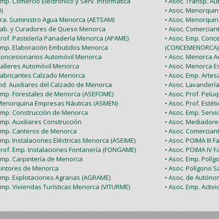
Emp. Comercio Electrónico y Serv. Informática
• Asoc. Transp. A
)
• Asoc. Menorquin
 Tra. Suministro Agua Menorca (AETSAM)
• Asoc. Menorquin
 Fab. y Curadores de Queso Menorca
• Asoc. Comercia
 Prof. Pastelería Panadería Menorca (APAME)
• Asoc. Emp. Conc
 Emp. Elaboración Embutidos Menorca
(CONCEMENORCA)
 Concesionarios Automóvil Menorca
• Asoc. Menorca Ac
Talleres Automóvil Menorca
• Asoc. Menorca E
 Fabricantes Calzado Menorca
• Asoc. Emp. Arte
Ind. Auxiliares del Calzado de Menorca
• Asoc. Lavanderí
 Emp. Forestales de Menorca (ASEFOME)
• Asoc. Prof. Pel
 Menorquina Empresas Náuticas (ASMEN)
• Asoc. Prof. Esté
 Emp. Construcción de Menorca
• Asoc. Emp. Serv
Emp. Auxiliares Construcción
• Asoc. Mediador
 Emp. Canteros de Menorca
• Asoc. Comercian
Emp. Instalaciones Eléctricas Menorca (ASEIME)
• Asoc. POIMA III F
Prof. Emp. Instalaciones Fontanería (FONGAME)
• Asoc. POIMA IV F
 Emp. Carpintería de Menorca
• Asoc. Emp. Políg
 Pintores de Menorca
• Asoc. Polígono Sa
 Emp. Explotaciones Agrarias (AGRAME)
• Asoc. de Autón
Emp. Viviendas Turísticas Menorca (VITURME)
• Asoc. Emp. Acti