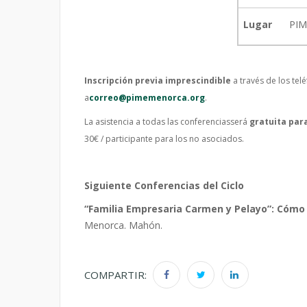
Lugar
PIM
Inscripción previa imprescindible
a través de los te
a
correo@pimemenorca.org
.
La asistencia a todas las conferenciasserá
gratuita par
30€ / participante para los no asociados.
Siguiente Conferencias del Ciclo
“Familia Empresaria Carmen y Pelayo”: Cómo 
Menorca. Mahón.
COMPARTIR: