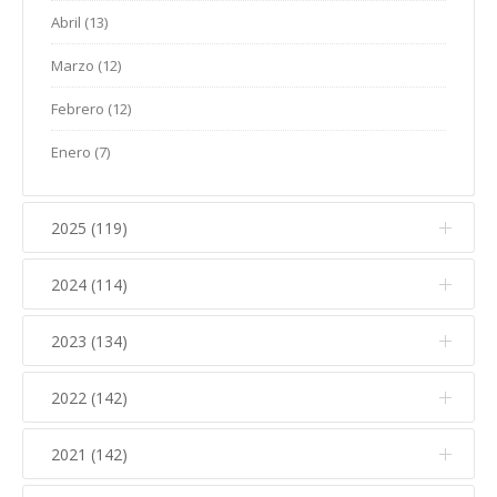
Abril (13)
Marzo (12)
Febrero (12)
Enero (7)
2025 (119)
2024 (114)
Diciembre (12)
Noviembre (17)
2023 (134)
Diciembre (10)
Octubre (15)
Noviembre (14)
2022 (142)
Diciembre (11)
Septiembre (5)
Octubre (16)
Noviembre (12)
2021 (142)
Diciembre (15)
Agosto (5)
Septiembre (7)
Octubre (17)