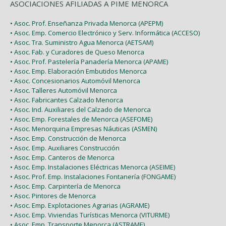
ASOCIACIONES AFILIADAS A PIME MENORCA
• Asoc. Prof. Enseñanza Privada Menorca (APEPM)
• Asoc. Emp. Comercio Electrónico y Serv. Informática (ACCESO)
• Asoc. Tra. Suministro Agua Menorca (AETSAM)
• Asoc. Fab. y Curadores de Queso Menorca
• Asoc. Prof. Pastelería Panadería Menorca (APAME)
• Asoc. Emp. Elaboración Embutidos Menorca
• Asoc. Concesionarios Automóvil Menorca
• Asoc. Talleres Automóvil Menorca
• Asoc. Fabricantes Calzado Menorca
• Asoc. Ind. Auxiliares del Calzado de Menorca
• Asoc. Emp. Forestales de Menorca (ASEFOME)
• Asoc. Menorquina Empresas Náuticas (ASMEN)
• Asoc. Emp. Construcción de Menorca
• Asoc. Emp. Auxiliares Construcción
• Asoc. Emp. Canteros de Menorca
• Asoc. Emp. Instalaciones Eléctricas Menorca (ASEIME)
• Asoc. Prof. Emp. Instalaciones Fontanería (FONGAME)
• Asoc. Emp. Carpintería de Menorca
• Asoc. Pintores de Menorca
• Asoc. Emp. Explotaciones Agrarias (AGRAME)
• Asoc. Emp. Viviendas Turísticas Menorca (VITURME)
• Asoc. Emp. Transporte Menorca (ASTRAME)