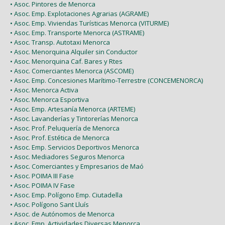
• Asoc. Pintores de Menorca
• Asoc. Emp. Explotaciones Agrarias (AGRAME)
• Asoc. Emp. Viviendas Turísticas Menorca (VITURME)
• Asoc. Emp. Transporte Menorca (ASTRAME)
• Asoc. Transp. Autotaxi Menorca
• Asoc. Menorquina Alquiler sin Conductor
• Asoc. Menorquina Caf. Bares y Rtes
• Asoc. Comerciantes Menorca (ASCOME)
• Asoc. Emp. Concesiones Marítimo-Terrestre (CONCEMENORCA)
• Asoc. Menorca Activa
• Asoc. Menorca Esportiva
• Asoc. Emp. Artesanía Menorca (ARTEME)
• Asoc. Lavanderías y Tintorerías Menorca
• Asoc. Prof. Peluquería de Menorca
• Asoc. Prof. Estética de Menorca
• Asoc. Emp. Servicios Deportivos Menorca
• Asoc. Mediadores Seguros Menorca
• Asoc. Comerciantes y Empresarios de Maó
• Asoc. POIMA III Fase
• Asoc. POIMA IV Fase
• Asoc. Emp. Polígono Emp. Ciutadella
• Asoc. Polígono Sant Lluís
• Asoc. de Autónomos de Menorca
• Asoc. Emp. Actividades Diversas Menorca