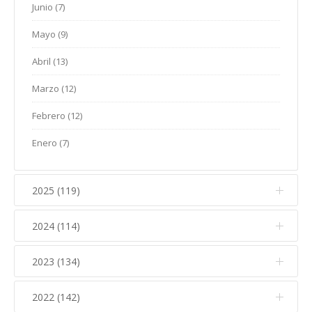
Junio (7)
Mayo (9)
Abril (13)
Marzo (12)
Febrero (12)
Enero (7)
2025 (119)
2024 (114)
Diciembre (12)
Noviembre (17)
2023 (134)
Diciembre (10)
Octubre (15)
Noviembre (14)
2022 (142)
Diciembre (11)