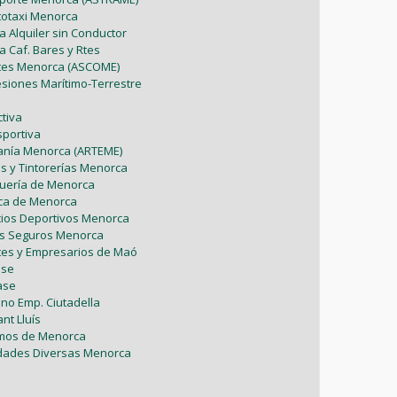
Mayo (5)
Enero (8)
utotaxi Menorca
Mayo (5)
Febrero (6)
Julio (2)
a Alquiler sin Conductor
Marzo (9)
Abril (6)
a Caf. Bares y Rtes
Abril (8)
Enero (7)
Junio (8)
ntes Menorca (ASCOME)
Febrero (4)
Marzo (8)
esiones Marítimo-Terrestre
Marzo (5)
Mayo (7)
Enero (9)
Febrero (7)
tiva
Febrero (1)
sportiva
Abril (4)
Enero (1)
sanía Menorca (ARTEME)
Enero (2)
as y Tintorerías Menorca
Marzo (9)
uquería de Menorca
tica de Menorca
Febrero (6)
icios Deportivos Menorca
es Seguros Menorca
Enero (2)
tes y Empresarios de Maó
ase
ase
ono Emp. Ciutadella
nt Lluís
omos de Menorca
vidades Diversas Menorca