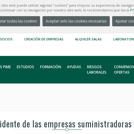
e sitio web puede utilizar algunas "cookies" para mejorar su experiencia de navegac
e continuar con su navegación por nuestro sitio web, le recomendamos que lea la
PO
tar todas las cookies
Aceptar solo las cookies necesarias
Ajustar co
 SOCIOS
CREACIÓN DE EMPRESAS
ALQUILER SALAS
LABORATOR
S PIME
ESTUDIOS
FORMACIÓN
AYUDAS
RIESGOS
CONVENIOS
LABORALES
OFERTAS
sidente de las empresas suministradoras