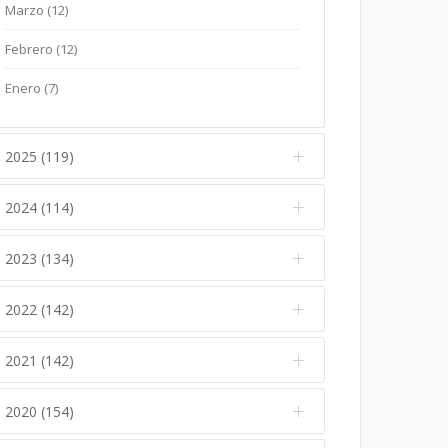
Marzo (12)
Febrero (12)
Enero (7)
2025 (119)
2024 (114)
Diciembre (12)
Noviembre (17)
2023 (134)
Diciembre (10)
Octubre (15)
Noviembre (14)
2022 (142)
Diciembre (11)
Septiembre (5)
Octubre (16)
Noviembre (12)
2021 (142)
Diciembre (15)
Agosto (5)
Septiembre (7)
Octubre (17)
Noviembre (15)
Julio (10)
2020 (154)
Diciembre (6)
Agosto (7)
Septiembre (10)
Octubre (6)