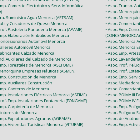
Emp. Comercio Electrónico y Serv. Informática
• Asoc. Transp. A
)
• Asoc. Menorquin
 Tra. Suministro Agua Menorca (AETSAM)
• Asoc. Menorquin
 Fab. y Curadores de Queso Menorca
• Asoc. Comercia
 Prof. Pastelería Panadería Menorca (APAME)
• Asoc. Emp. Conc
 Emp. Elaboración Embutidos Menorca
(CONCEMENORCA)
 Concesionarios Automóvil Menorca
• Asoc. Menorca Ac
Talleres Automóvil Menorca
• Asoc. Menorca E
 Fabricantes Calzado Menorca
• Asoc. Emp. Arte
Ind. Auxiliares del Calzado de Menorca
• Asoc. Lavanderí
 Emp. Forestales de Menorca (ASEFOME)
• Asoc. Prof. Pel
 Menorquina Empresas Náuticas (ASMEN)
• Asoc. Prof. Esté
 Emp. Construcción de Menorca
• Asoc. Emp. Serv
Emp. Auxiliares Construcción
• Asoc. Mediador
 Emp. Canteros de Menorca
• Asoc. Comercian
Emp. Instalaciones Eléctricas Menorca (ASEIME)
• Asoc. POIMA III F
Prof. Emp. Instalaciones Fontanería (FONGAME)
• Asoc. POIMA IV F
 Emp. Carpintería de Menorca
• Asoc. Emp. Políg
 Pintores de Menorca
• Asoc. Polígono Sa
 Emp. Explotaciones Agrarias (AGRAME)
• Asoc. de Autón
Emp. Viviendas Turísticas Menorca (VITURME)
• Asoc. Emp. Acti