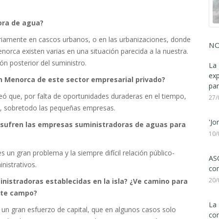
dora de agua?
tariamente en cascos urbanos, o en las urbanizaciones, donde
NO
norca existen varias en una situación parecida a la nuestra.
n posterior del suministro.
La 
ex
 en Menorca de este sector empresarial privado?
par
eó que, por falta de oportunidades duraderas en el tiempo,
27/
mas, sobretodo las pequeñas empresas.
'Jo
e sufren las empresas suministradoras de aguas para
10/
s un gran problema y la siempre difícil relación público-
ASC
nistrativos.
com
20/
nistradoras establecidas en la isla? ¿Ve camino para
ste campo?
La 
de un gran esfuerzo de capital, que en algunos casos solo
con