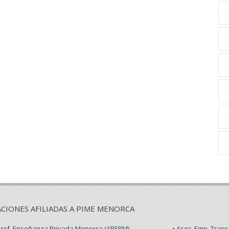
ACIONES AFILIADAS A PIME MENORCA
 Prof. Enseñanza Privada Menorca (APEPM)
• Asoc. Emp. Tran