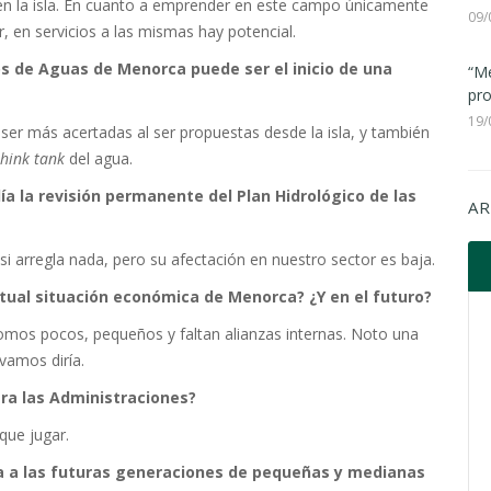
n la isla. En cuanto a emprender en este campo únicamente
09/
 en servicios a las mismas hay potencial.
ios de Aguas de Menorca puede ser el inicio de una
“Me
pro
19/
 ser más acertadas al ser propuestas desde la isla, y también
think tank
del agua.
ía la revisión permanente del Plan Hidrológico de las
AR
si arregla nada, pero su afectación en nuestro sector es baja.
actual situación económica de Menorca? ¿Y en el futuro?
omos pocos, pequeños y faltan alianzas internas. Noto una
vamos diría.
ara las Administraciones?
que jugar.
a a las futuras generaciones de pequeñas y medianas