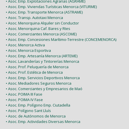
• Asoc. Emp. Explotaciones Agrarias (AGRAME)
• Asoc. Emp. Viviendas Turísticas Menorca (VITURME)
• Asoc. Emp. Transporte Menorca (ASTRAME)
• Asoc. Transp. Autotaxi Menorca
• Asoc. Menorquina Alquiler sin Conductor
• Asoc. Menorquina Caf. Bares y Rtes
• Asoc. Comerciantes Menorca (ASCOME)
• Asoc. Emp. Concesiones Marítimo-Terrestre (CONCEMENORCA)
• Asoc. Menorca Activa
• Asoc. Menorca Esportiva
• Asoc. Emp. Artesanía Menorca (ARTEME)
• Asoc. Lavanderías y Tintorerías Menorca
• Asoc. Prof. Peluquería de Menorca
• Asoc. Prof. Estética de Menorca
• Asoc. Emp. Servicios Deportivos Menorca
• Asoc. Mediadores Seguros Menorca
• Asoc. Comerciantes y Empresarios de Maó
• Asoc. POIMA III Fase
• Asoc. POIMA IV Fase
• Asoc. Emp. Polígono Emp. Ciutadella
• Asoc. Polígono Sant Lluís
• Asoc. de Autónomos de Menorca
• Asoc. Emp. Actividades Diversas Menorca