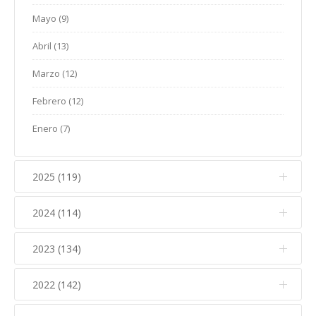
Mayo (9)
Abril (13)
Marzo (12)
Febrero (12)
Enero (7)
2025 (119)
2024 (114)
Diciembre (12)
Noviembre (17)
2023 (134)
Diciembre (10)
Octubre (15)
Noviembre (14)
2022 (142)
Diciembre (11)
Septiembre (5)
Octubre (16)