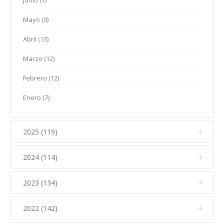
Junio (7)
Mayo (9)
Abril (13)
Marzo (12)
Febrero (12)
Enero (7)
2025 (119)
2024 (114)
Diciembre (12)
Noviembre (17)
2023 (134)
Diciembre (10)
Octubre (15)
Noviembre (14)
2022 (142)
Diciembre (11)
Septiembre (5)