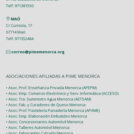
Abril (4)
Enero (1)
Telf. 971381550
Enero (2)
Marzo (9)
MAÓ
Febrero (6)
C/ Curniola, 17
07714 Maó
Enero (2)
Telf. 971352464
correo@pimemenorca.org
ASOCIACIONES AFILIADAS A PIME MENORCA
• Asoc. Prof. Enseñanza Privada Menorca (APEPM)
• Asoc. Emp. Comercio Electrónico y Serv. Informática (ACCESO)
• Asoc. Tra. Suministro Agua Menorca (AETSAM)
• Asoc. Fab. y Curadores de Queso Menorca
• Asoc. Prof. Pastelería Panadería Menorca (APAME)
• Asoc. Emp. Elaboración Embutidos Menorca
• Asoc. Concesionarios Automóvil Menorca
• Asoc. Talleres Automóvil Menorca
• Asoc. Fabricantes Calzado Menorca