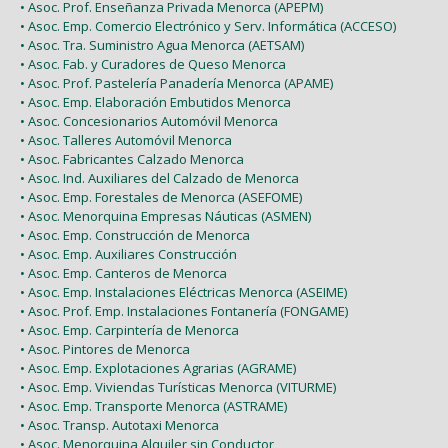
• Asoc. Prof. Enseñanza Privada Menorca (APEPM)
• Asoc. Emp. Comercio Electrónico y Serv. Informática (ACCESO)
• Asoc. Tra. Suministro Agua Menorca (AETSAM)
• Asoc. Fab. y Curadores de Queso Menorca
• Asoc. Prof. Pastelería Panadería Menorca (APAME)
• Asoc. Emp. Elaboración Embutidos Menorca
• Asoc. Concesionarios Automóvil Menorca
• Asoc. Talleres Automóvil Menorca
• Asoc. Fabricantes Calzado Menorca
• Asoc. Ind. Auxiliares del Calzado de Menorca
• Asoc. Emp. Forestales de Menorca (ASEFOME)
• Asoc. Menorquina Empresas Náuticas (ASMEN)
• Asoc. Emp. Construcción de Menorca
• Asoc. Emp. Auxiliares Construcción
• Asoc. Emp. Canteros de Menorca
• Asoc. Emp. Instalaciones Eléctricas Menorca (ASEIME)
• Asoc. Prof. Emp. Instalaciones Fontanería (FONGAME)
• Asoc. Emp. Carpintería de Menorca
• Asoc. Pintores de Menorca
• Asoc. Emp. Explotaciones Agrarias (AGRAME)
• Asoc. Emp. Viviendas Turísticas Menorca (VITURME)
• Asoc. Emp. Transporte Menorca (ASTRAME)
• Asoc. Transp. Autotaxi Menorca
• Asoc. Menorquina Alquiler sin Conductor