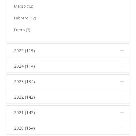
Marzo (12)
Febrero (12)
Enero (7)
2025 (119)
2024 (114)
Diciembre (12)
Noviembre (17)
2023 (134)
Diciembre (10)
Octubre (15)
Noviembre (14)
2022 (142)
Diciembre (11)
Septiembre (5)
Octubre (16)
Noviembre (12)
2021 (142)
Diciembre (15)
Agosto (5)
Septiembre (7)
Octubre (17)
Noviembre (15)
Julio (10)
2020 (154)
Diciembre (6)
Agosto (7)
Septiembre (10)