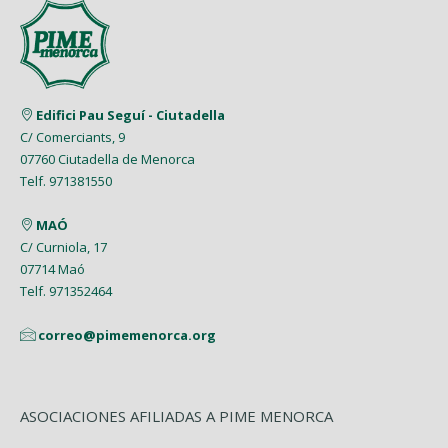
Agosto (5)
Abril (7)
Mayo (5)
Enero (8)
Mayo (5)
Febrero (6)
Julio (2)
Marzo (9)
Abril (6)
Abril (8)
Enero (7)
Junio (8)
Febrero (4)
Marzo (8)
Marzo (5)
Edifici Pau Seguí - Ciutadella
Mayo (7)
Enero (9)
C/ Comerciants, 9
Febrero (7)
Febrero (1)
07760 Ciutadella de Menorca
Abril (4)
Enero (1)
Telf. 971381550
Enero (2)
Marzo (9)
MAÓ
Febrero (6)
C/ Curniola, 17
07714 Maó
Enero (2)
Telf. 971352464
correo@pimemenorca.org
ASOCIACIONES AFILIADAS A PIME MENORCA